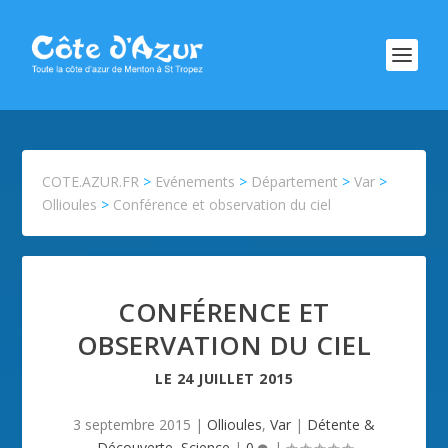
COTE.AZUR.FR
>
Evénements
>
Département
>
Var
>
Ollioules
>
Conférence et observation du ciel
CONFÉRENCE ET
OBSERVATION DU CIEL
LE
24 JUILLET 2015
3 septembre 2015
|
Ollioules
,
Var
|
Détente &
Découverte
,
Science
|
0
|