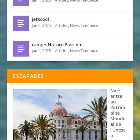
Jan 1, 2025
|
Articles
,
News Tendance
jetscool
Jan 1, 2025
|
Articles
,
News Tendance
ranger Nature Passion
Jan 1, 2025
|
Articles
,
News Tendance
ESCAPADES
Nice
entre
au
Patrim
oine
Mondi
al de
l’Unesc
o