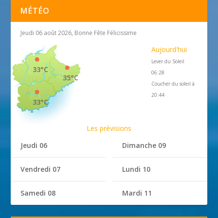
MÉTÉO
Jeudi 06 août 2026, Bonne Fête Félicissime
Aujourd'hui
Lever du Soleil
33°C
06:28
35°C
Coucher du soleil à
20:44
33°C
Les prévisions
Jeudi 06
Dimanche 09
Vendredi 07
Lundi 10
Samedi 08
Mardi 11