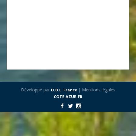
Développé par
| Mentions légales
D.B.L. France
COTE.AZUR.FR