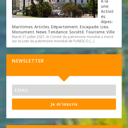
A la
une
,
Activit
és
,
Alpes-
Maritimes
Articles
Département
Escapade
Lieu
,
,
,
,
,
Monument
News Tendance
Société
Tourisme
Ville
,
,
,
,
Mardi 27 juillet 2021, le Comité du patrimoine mondial a inscrit
sur la Liste du patrimoine mondial de l’UNESCO
[…]
NEWSLETTER
Je m'inscris