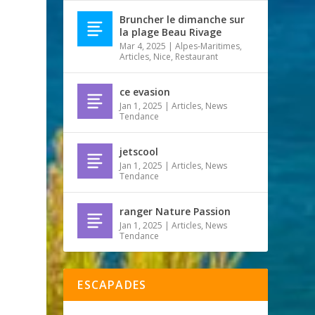
Bruncher le dimanche sur
la plage Beau Rivage
Mar 4, 2025
|
Alpes-Maritimes
,
Articles
,
Nice
,
Restaurant
ce evasion
Jan 1, 2025
|
Articles
,
News
Tendance
jetscool
Jan 1, 2025
|
Articles
,
News
Tendance
ranger Nature Passion
Jan 1, 2025
|
Articles
,
News
Tendance
ESCAPADES