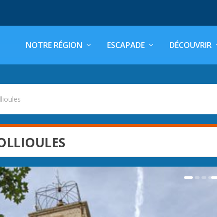
NOTRE RÉGION
ESCAPADE
DÉCOUVRIR
llioules
OLLIOULES