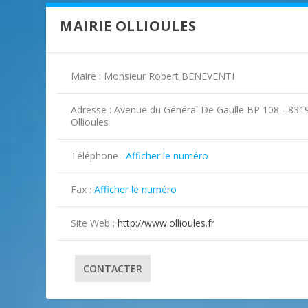
MAIRIE OLLIOULES
Maire : Monsieur Robert BENEVENTI
Adresse : Avenue du Général De Gaulle BP 108 - 831
Ollioules
Téléphone :
Afficher le numéro
Fax :
Afficher le numéro
Site Web :
http://www.ollioules.fr
CONTACTER
ILLUSTRATION OLLIOULES ( 2 )
ILLUSTRATION OLLIOULES ( 3 )
ILLUSTRATION OLLIOULES ( 4 )
ILLUSTRATION OLLIOULES ( 5 )
ILLUSTRATION OLLIOULES ( 6 )
ILLUSTRATION OLLIOULES ( 7 )