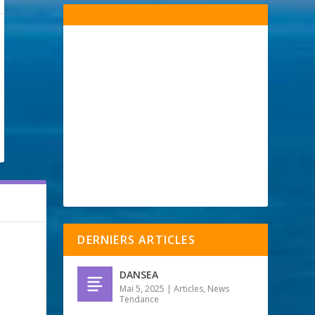
DERNIERS ARTICLES
DANSEA
Mai 5, 2025
|
Articles
,
News
Tendance