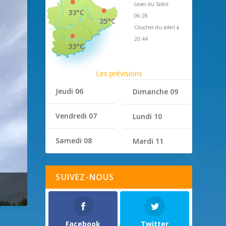
Lever du Soleil
33°C
06:28
35°C
Coucher du soleil à
20:44
33°C
Les prévisions
Jeudi 06
Dimanche 09
Vendredi 07
Lundi 10
Samedi 08
Mardi 11
SUIVEZ-NOUS
Facebook
Twitter