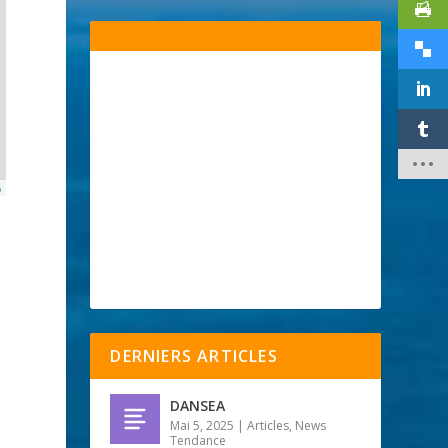
p
DERNIERS ARTICLES
DANSEA
Mai 5, 2025
|
Articles
,
News
Tendance