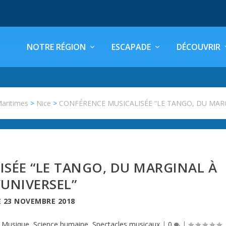
NOTRE RÉGION
ESCAPADE
DÉCOUVRIR
Maritimes
>
Nice
>
CONFÉRENCE MUSICALISÉE “LE TANGO, DU MARG
SÉE “LE TANGO, DU MARGINAL À
’UNIVERSEL”
E
23 NOVEMBRE 2018
,
Musique
,
Science humaine
,
Spectacles musicaux
|
0
|