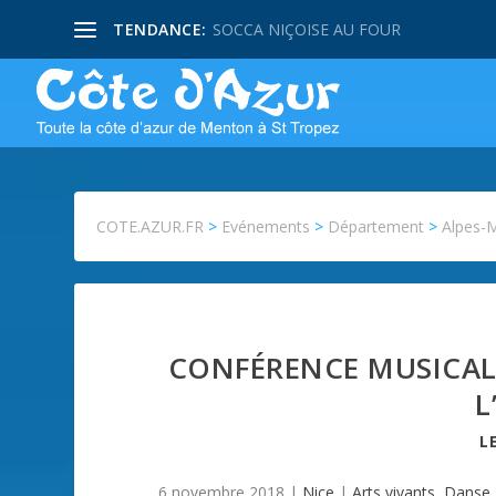
TENDANCE:
SOCCA NIÇOISE AU FOUR
COTE.AZUR.FR
>
Evénements
>
Département
>
Alpes-
CONFÉRENCE MUSICALI
L
L
6 novembre 2018
|
Nice
|
Arts vivants
,
Danse