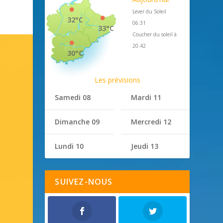
Lever du Soleil
32°C
06:31
33°C
Coucher du soleil à
20:42
30°C
Les prévisions
Samedi 08
Mardi 11
Dimanche 09
Mercredi 12
Lundi 10
Jeudi 13
SUIVEZ-NOUS