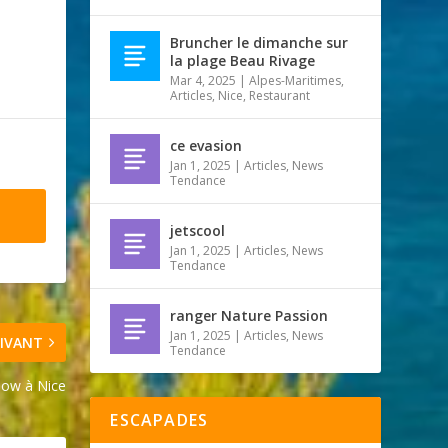
Bruncher le dimanche sur
la plage Beau Rivage
Mar 4, 2025
|
Alpes-Maritimes
,
Articles
,
Nice
,
Restaurant
ce evasion
Jan 1, 2025
|
Articles
,
News
Tendance
jetscool
Jan 1, 2025
|
Articles
,
News
Tendance
ranger Nature Passion
Jan 1, 2025
|
Articles
,
News
IVANT
Tendance
Show à Nice
ESCAPADES