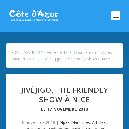
COTE.AZUR.FR
>
Evénements
>
Département
>
Alpes-
Maritimes
>
Nice
>
Jivéjigo, the Friendly Show à Nice
JIVÉJIGO, THE FRIENDLY
SHOW À NICE
LE
17 NOVEMBRE 2018
8 novembre 2018
|
Alpes-Maritimes
,
Articles
,
Département
,
Evénement
,
Nice
|
Arts vivants
,