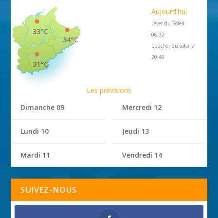
Aujourd'hui
Lever du Soleil
33°C
06:32
34°C
Coucher du soleil à
20:40
31°C
Les prévisions
Dimanche 09
Mercredi 12
Lundi 10
Jeudi 13
Mardi 11
Vendredi 14
SUIVEZ-NOUS