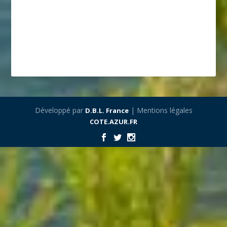
Développé par
| Mentions légales
D.B.L. France
COTE.AZUR.FR