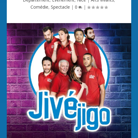
Comédie
,
Spectacle
|
0
|