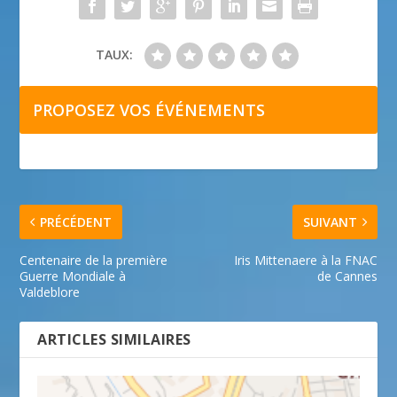
TAUX:
PROPOSEZ VOS ÉVÉNEMENTS
PRÉCÉDENT
SUIVANT
Centenaire de la première
Iris Mittenaere à la FNAC
Guerre Mondiale à
de Cannes
Valdeblore
ARTICLES SIMILAIRES