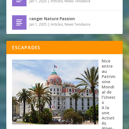
Jan 1, 2025
|
Articles
,
News Tendance
ranger Nature Passion
Jan 1, 2025
|
Articles
,
News Tendance
ESCAPADES
Nice
entre
au
Patrim
oine
Mondi
al de
l’Unesc
o
A la
une
,
Activit
és
,
Alpes-