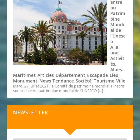
entre
au
Patrim
oine
Mondi
al de
l’Unesc
o
A la
une
,
Activit
és
,
Alpes-
Maritimes
Articles
Département
Escapade
Lieu
,
,
,
,
,
Monument
News Tendance
Société
Tourisme
Ville
,
,
,
,
Mardi 27 juillet 2021, le Comité du patrimoine mondial a inscrit
sur la Liste du patrimoine mondial de l’UNESCO
[…]
NEWSLETTER