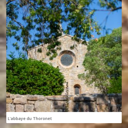
L'abbaye du Thoronet