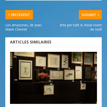
PRÉCÉDENT
SUIVANT
Les amazones, de Jean-
Arte per tutti & show room
Marie Chevret
de noël
ARTICLES SIMILAIRES