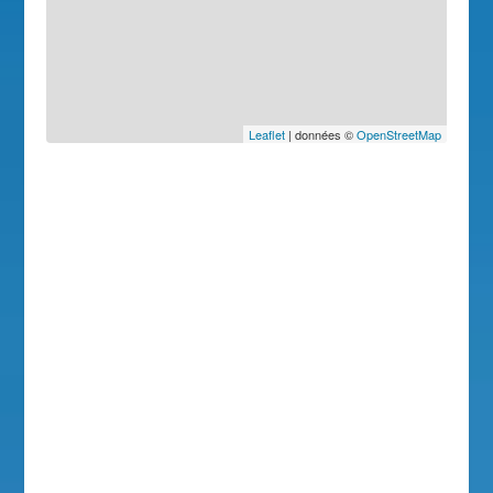
Leaflet
| données ©
OpenStreetMap