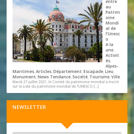
entre
au
Patrim
oine
Mondi
al de
l’Unesc
o
A la
une
,
Activit
és
,
Alpes-
Maritimes
Articles
Département
Escapade
Lieu
,
,
,
,
,
Monument
News Tendance
Société
Tourisme
Ville
,
,
,
,
Mardi 27 juillet 2021, le Comité du patrimoine mondial a inscrit
sur la Liste du patrimoine mondial de l’UNESCO
[…]
NEWSLETTER