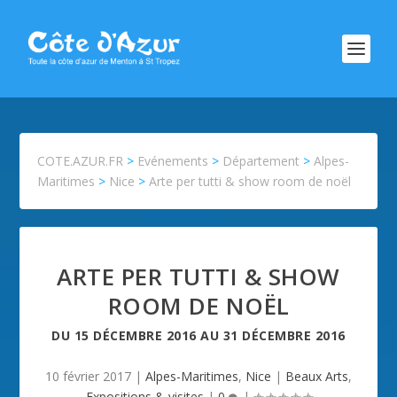
COTE.AZUR.FR
>
Evénements
>
Département
>
Alpes-
Maritimes
>
Nice
>
Arte per tutti & show room de noël
ARTE PER TUTTI & SHOW
ROOM DE NOËL
DU
15 DÉCEMBRE 2016
AU
31 DÉCEMBRE 2016
10 février 2017
|
Alpes-Maritimes
,
Nice
|
Beaux Arts
,
Expositions & visites
|
0
|