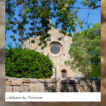
L'abbaye du Thoronet