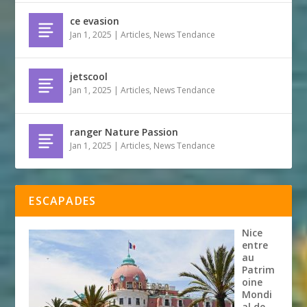
ce evasion
Jan 1, 2025
|
Articles
,
News Tendance
jetscool
Jan 1, 2025
|
Articles
,
News Tendance
ranger Nature Passion
Jan 1, 2025
|
Articles
,
News Tendance
ESCAPADES
Nice
entre
au
Patrim
oine
Mondi
al de