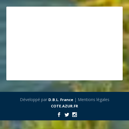
Développé par
| Mentions légales
D.B.L. France
COTE.AZUR.FR