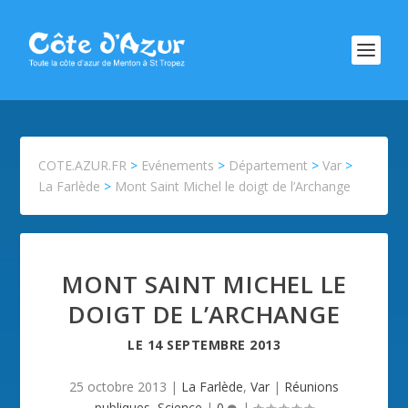
COTE.AZUR.FR
>
Evénements
>
Département
>
Var
>
La Farlède
>
Mont Saint Michel le doigt de l’Archange
MONT SAINT MICHEL LE
DOIGT DE L’ARCHANGE
LE
14 SEPTEMBRE 2013
25 octobre 2013
|
La Farlède
,
Var
|
Réunions
publiques
,
Science
|
0
|