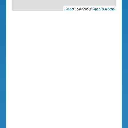
Leaflet
| données ©
OpenStreetMap