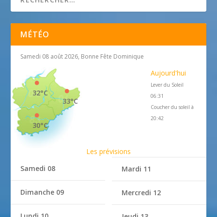
MÉTÉO
Samedi 08 août 2026, Bonne Fête Dominique
Aujourd'hui
Lever du Soleil
32°C
06:31
33°C
Coucher du soleil à
20:42
30°C
Les prévisions
Samedi 08
Mardi 11
Dimanche 09
Mercredi 12
Lundi 10
Jeudi 13