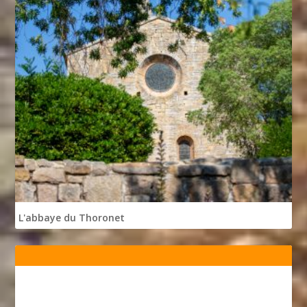
L'abbaye du Thoronet