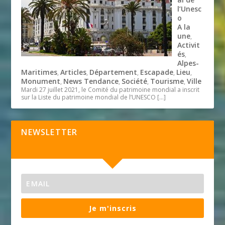
l’Unesc
o
A la
une
,
Activit
és
,
Alpes-
Maritimes
Articles
Département
Escapade
Lieu
,
,
,
,
,
Monument
News Tendance
Société
Tourisme
Ville
,
,
,
,
Mardi 27 juillet 2021, le Comité du patrimoine mondial a inscrit
sur la Liste du patrimoine mondial de l’UNESCO
[…]
NEWSLETTER
Je m'inscris