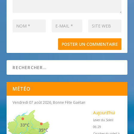
MÉTÉO
Vendredi 07 août 2026, Bonne Fête Gaétan
Aujourd'hui
Lever du Soleil
33°C
06:29
35°C
Coucher du soleil à