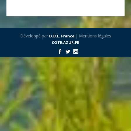
Développé par
| Mentions légales
D.B.L. France
COTE.AZUR.FR