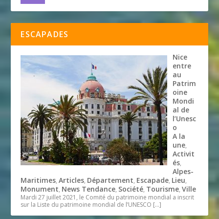
ESCAPADES
Nice
entre
au
Patrim
oine
Mondi
al de
l’Unesc
o
A la
une
,
Activit
és
,
Alpes-
Maritimes
Articles
Département
Escapade
Lieu
,
,
,
,
,
Monument
News Tendance
Société
Tourisme
Ville
,
,
,
,
Mardi 27 juillet 2021, le Comité du patrimoine mondial a inscrit
sur la Liste du patrimoine mondial de l’UNESCO
[…]