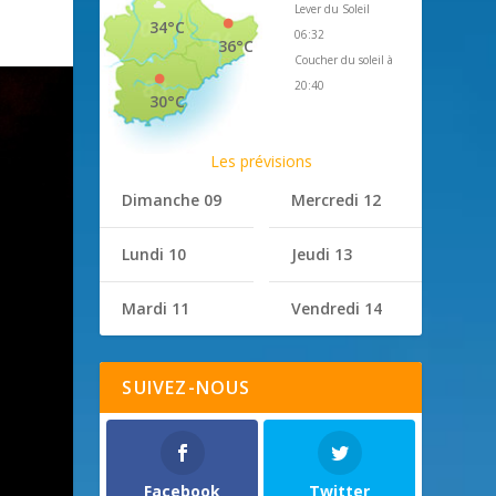
Lever du Soleil
34°C
06:32
36°C
Coucher du soleil à
20:40
30°C
Les prévisions
Dimanche 09
Mercredi 12
Lundi 10
Jeudi 13
Mardi 11
Vendredi 14
SUIVEZ-NOUS
Facebook
Twitter