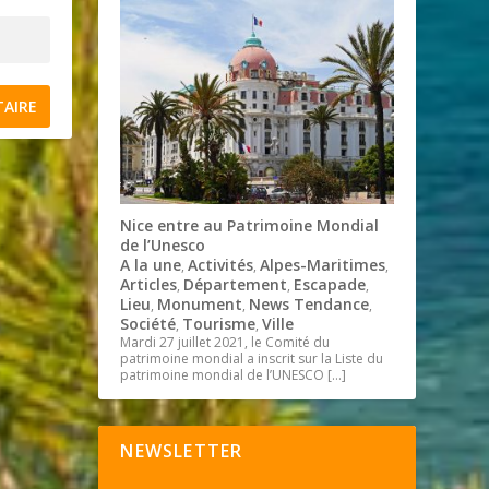
Nice entre au Patrimoine Mondial
de l’Unesco
A la une
Activités
Alpes-Maritimes
,
,
,
Articles
Département
Escapade
,
,
,
Lieu
Monument
News Tendance
,
,
,
Société
Tourisme
Ville
,
,
Mardi 27 juillet 2021, le Comité du
patrimoine mondial a inscrit sur la Liste du
patrimoine mondial de l’UNESCO
[…]
NEWSLETTER