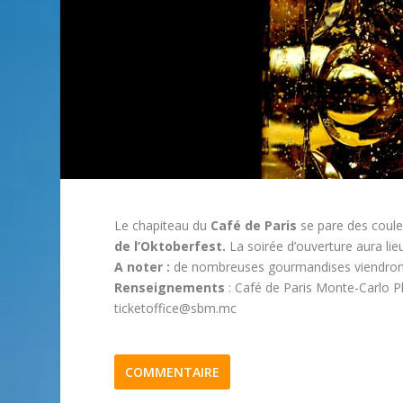
Le chapiteau du
Café de Paris
se pare des coul
de l’Oktoberfest.
La soirée d’ouverture aura lie
A noter :
de nombreuses gourmandises viendront
Renseignements
: Café de Paris Monte-Carlo 
ticketoffice@sbm.mc
COMMENTAIRE