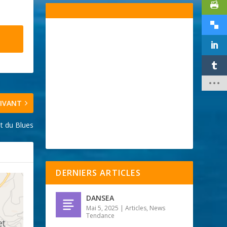
IVANT
it du Blues
DERNIERS ARTICLES
DANSEA
Mai 5, 2025
|
Articles
,
News
Tendance