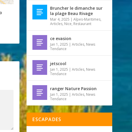
Bruncher le dimanche sur
o
la plage Beau Rivage
Mar 4, 2025
|
Alpes-Maritimes
,
Articles
,
Nice
,
Restaurant
ce evasion
Jan 1, 2025
|
Articles
,
News
Tendance
jetscool
Jan 1, 2025
|
Articles
,
News
Tendance
ranger Nature Passion
Jan 1, 2025
|
Articles
,
News
Tendance
ESCAPADES