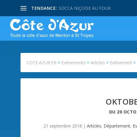
TENDANCE:
SOCCA NIÇOISE AU FOUR
COTE.AZUR.FR
>
Evénements
>
Articles
>
Evénement
OKTOBE
DU
20 OCTO
21 septembre 2018
|
Articles
,
Département
,
E