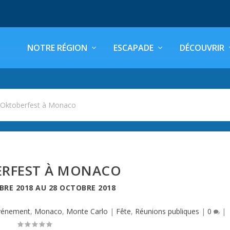
NOTRE RÉGION
ESCAPADE
DÉCOUVRIR
>
Oktoberfest à Monaco
RFEST À MONACO
BRE 2018
AU
28 OCTOBRE 2018
vénement
,
Monaco
,
Monte Carlo
|
Fête
,
Réunions publiques
|
0
|