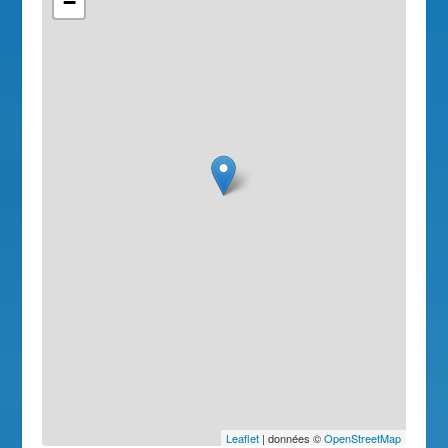
−
Leaflet
| données ©
OpenStreetMap