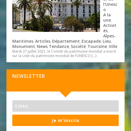
l’Unesc
o
A la
une
,
Activit
és
,
Alpes-
Maritimes
Articles
Département
Escapade
Lieu
,
,
,
,
,
Monument
News Tendance
Société
Tourisme
Ville
,
,
,
,
Mardi 27 juillet 2021, le Comité du patrimoine mondial a inscrit
sur la Liste du patrimoine mondial de l’UNESCO
[…]
NEWSLETTER
Je m'inscris