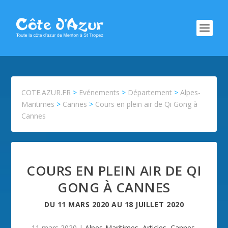
COTE.AZUR.FR
>
Evénements
>
Département
>
Alpes-
Maritimes
>
Cannes
>
Cours en plein air de Qi Gong à
Cannes
COURS EN PLEIN AIR DE QI
GONG À CANNES
DU
11 MARS 2020
AU
18 JUILLET 2020
11 mars 2020
|
Alpes-Maritimes
,
Articles
,
Cannes
,