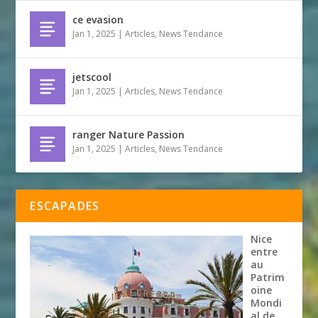
ce evasion
Jan 1, 2025
|
Articles
,
News Tendance
jetscool
Jan 1, 2025
|
Articles
,
News Tendance
ranger Nature Passion
Jan 1, 2025
|
Articles
,
News Tendance
ESCAPADES
Nice
entre
au
Patrim
oine
Mondi
al de