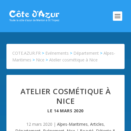
COTE.AZUR.FR
>
Evénements
>
Département
>
Alpes-
Maritimes
>
Nice
>
Atelier cosmétique à Nice
ATELIER COSMÉTIQUE À
NICE
LE
14 MARS 2020
12 mars 2020
|
Alpes-Maritimes
,
Articles
,
Département
,
Evénement
,
Nice
|
Beauté
,
Détente &