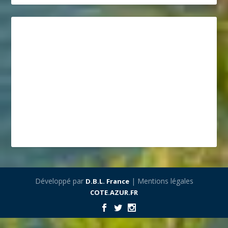
Développé par
| Mentions légales
D.B.L. France
COTE.AZUR.FR