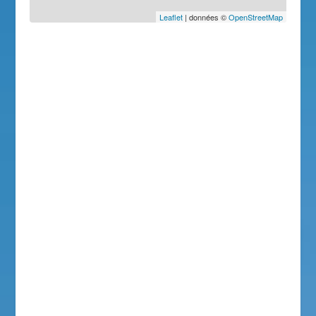
Leaflet
| données ©
OpenStreetMap