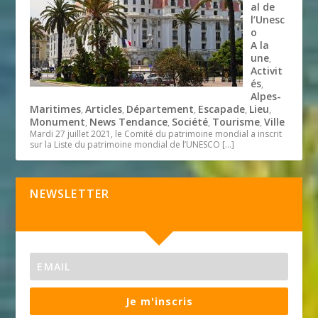
al de
l’Unesc
o
A la
une
,
Activit
és
,
Alpes-
Maritimes
Articles
Département
Escapade
Lieu
,
,
,
,
,
Monument
News Tendance
Société
Tourisme
Ville
,
,
,
,
Mardi 27 juillet 2021, le Comité du patrimoine mondial a inscrit
sur la Liste du patrimoine mondial de l’UNESCO
[…]
NEWSLETTER
Je m'inscris