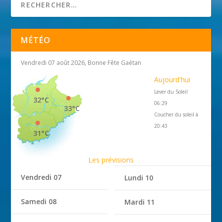
MÉTÉO
Vendredi 07 août 2026, Bonne Fête Gaétan
Aujourd'hui
Lever du Soleil
32°C
06:29
33°C
Coucher du soleil à
20:43
31°C
Les prévisions
Vendredi 07
Lundi 10
Samedi 08
Mardi 11