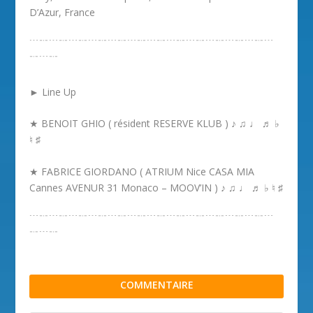
D’Azur, France
﹉﹊﹉﹊﹉﹊﹉﹊﹉﹊﹉﹊﹉﹊﹉﹊﹉﹊﹉﹊﹉﹊﹉﹊﹉
﹊﹉﹊
► Line Up
★ BENOIT GHIO ( résident RESERVE KLUB ) ♪ ♫ ♩ ♬ ♭
♮ ♯
★ FABRICE GIORDANO ( ATRIUM Nice CASA MIA
Cannes AVENUR 31 Monaco – MOOV’IN ) ♪ ♫ ♩ ♬ ♭ ♮ ♯
﹉﹊﹉﹊﹉﹊﹉﹊﹉﹊﹉﹊﹉﹊﹉﹊﹉﹊﹉﹊﹉﹊﹉﹊﹉
﹊﹉﹊
COMMENTAIRE