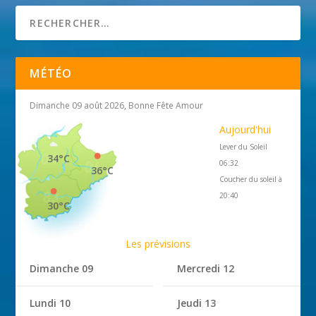
MÉTÉO
Dimanche 09 août 2026, Bonne Fête Amour
Aujourd'hui
Lever du Soleil
34°C
06:32
36°C
Coucher du soleil à
20:40
30°C
Les prévisions
Dimanche 09
Mercredi 12
Lundi 10
Jeudi 13