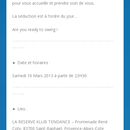
pour vous accueillir et prendre soin de vous.
La séduction est à l’ordre du jour…
Are you ready to swing !
﹉﹊﹉﹊﹉﹊﹉﹊﹉﹊﹉﹊﹉﹊﹉﹊﹉﹊﹉﹊﹉﹊﹉﹊﹉
﹊﹉﹊
► Date et horaires :
Samedi 16 Mars 2013 à partir de 23H30
﹉﹊﹉﹊﹉﹊﹉﹊﹉﹊﹉﹊﹉﹊﹉﹊﹉﹊﹉﹊﹉﹊﹉﹊﹉
﹊﹉﹊
► Lieu :
LA RESERVE KLUB TENDANCE – Promenade René
Coty, 83700 Saint-Raphaël, Provence-Alpes-Cote