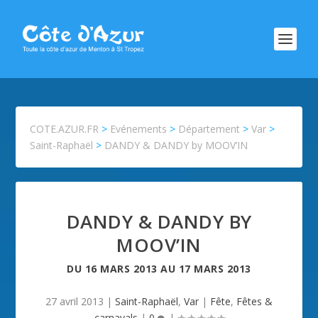
COTE.AZUR.FR
>
Evénements
>
Département
>
Var
>
Saint-Raphaël
>
DANDY & DANDY by MOOV’IN
DANDY & DANDY BY
MOOV’IN
DU
16 MARS 2013
AU
17 MARS 2013
27 avril 2013
|
Saint-Raphaël
,
Var
|
Fête
,
Fêtes &
carnavals
|
0
|