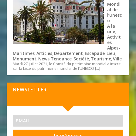
Mondi
al de
l’Unesc
o
A la
une
,
Activit
és
,
Alpes-
Maritimes
Articles
Département
Escapade
Lieu
,
,
,
,
,
Monument
News Tendance
Société
Tourisme
Ville
,
,
,
,
Mardi 27 juillet 2021, le Comité du patrimoine mondial a inscrit
sur la Liste du patrimoine mondial de l’UNESCO
[…]
NEWSLETTER
Je m'inscris