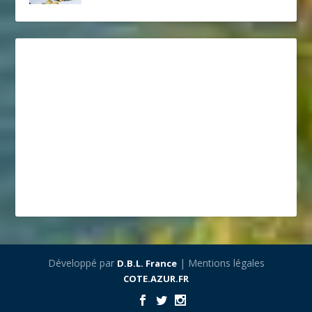
Développé par
| Mentions légales
D.B.L. France
COTE.AZUR.FR