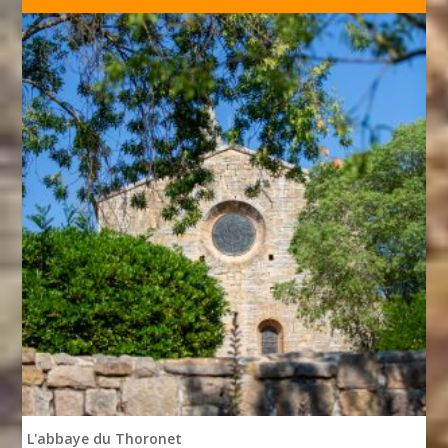
L'abbaye du Thoronet