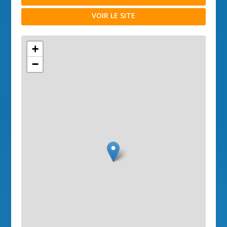
VOIR LE SITE
+
−