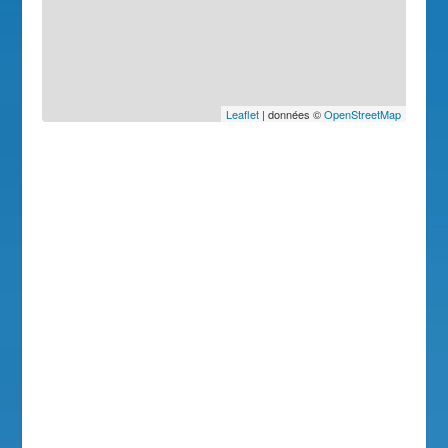
Leaflet
| données ©
OpenStreetMap