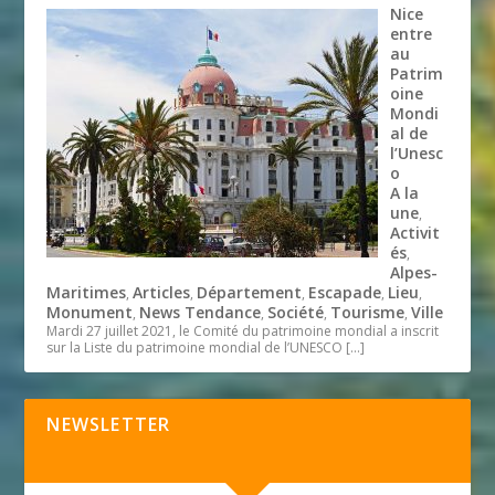
Nice
entre
au
Patrim
oine
Mondi
al de
l’Unesc
o
A la
une
,
Activit
és
,
Alpes-
Maritimes
Articles
Département
Escapade
Lieu
,
,
,
,
,
Monument
News Tendance
Société
Tourisme
Ville
,
,
,
,
Mardi 27 juillet 2021, le Comité du patrimoine mondial a inscrit
sur la Liste du patrimoine mondial de l’UNESCO
[…]
NEWSLETTER