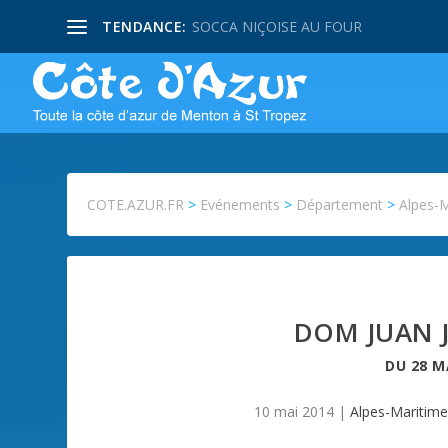
TENDANCE:
SOCCA NIÇOISE AU FOUR
COTE.AZUR.FR
>
Evénements
>
Département
>
Alpes-
DOM JUAN 
DU
28 M
10 mai 2014
|
Alpes-Maritim