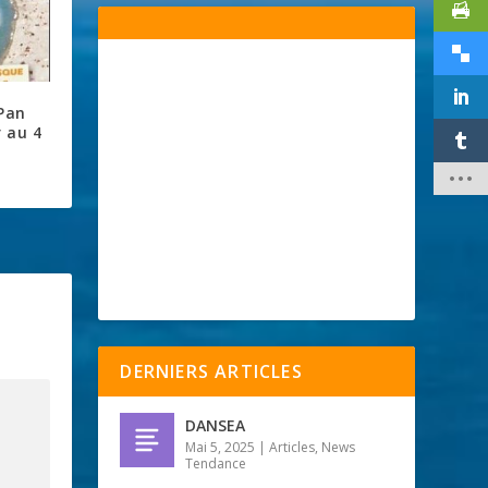
 Pan
 au 4
DERNIERS ARTICLES
DANSEA
Mai 5, 2025
|
Articles
,
News
Tendance