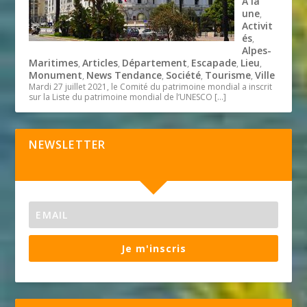
A la
une
,
Activit
és
,
Alpes-
Maritimes
Articles
Département
Escapade
Lieu
,
,
,
,
,
Monument
News Tendance
Société
Tourisme
Ville
,
,
,
,
Mardi 27 juillet 2021, le Comité du patrimoine mondial a inscrit
sur la Liste du patrimoine mondial de l’UNESCO
[…]
NEWSLETTER
Je m'inscris