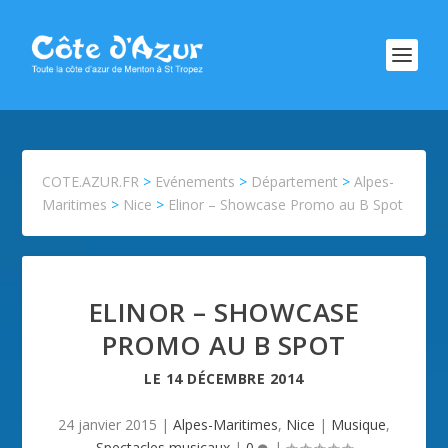
COTE.AZUR.FR
>
Evénements
>
Département
>
Alpes-
Maritimes
>
Nice
>
Elinor – Showcase Promo au B Spot
ELINOR – SHOWCASE
PROMO AU B SPOT
LE
14 DÉCEMBRE 2014
24 janvier 2015
|
Alpes-Maritimes
,
Nice
|
Musique
,
Spectacles musicaux
|
0
|