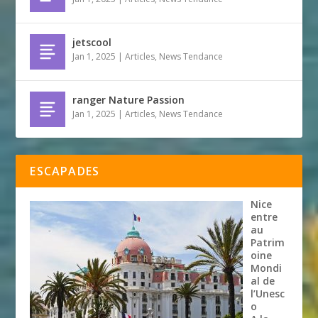
jetscool
Jan 1, 2025
|
Articles
,
News Tendance
ranger Nature Passion
Jan 1, 2025
|
Articles
,
News Tendance
ESCAPADES
Nice
entre
au
Patrim
oine
Mondi
al de
l’Unesc
o