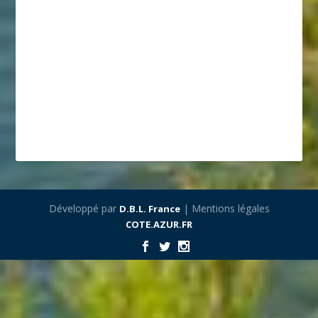
Développé par
| Mentions légales
D.B.L. France
COTE.AZUR.FR