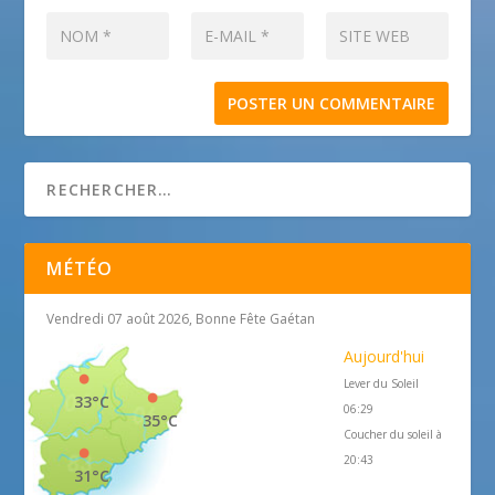
MÉTÉO
Vendredi 07 août 2026, Bonne Fête Gaétan
Aujourd'hui
Lever du Soleil
33°C
06:29
35°C
Coucher du soleil à
20:43
31°C