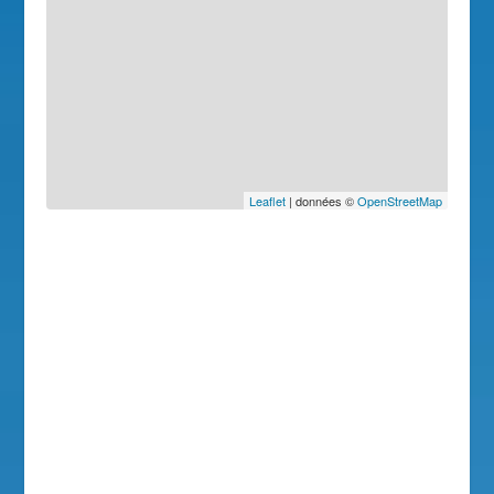
Leaflet
| données ©
OpenStreetMap