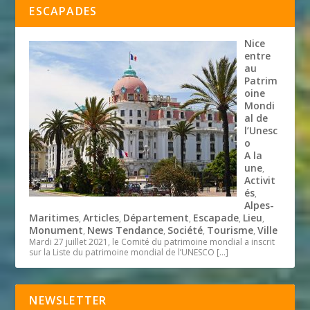
ESCAPADES
Nice
entre
au
Patrim
oine
Mondi
al de
l’Unesc
o
A la
une
,
Activit
és
,
Alpes-
Maritimes
Articles
Département
Escapade
Lieu
,
,
,
,
,
Monument
News Tendance
Société
Tourisme
Ville
,
,
,
,
Mardi 27 juillet 2021, le Comité du patrimoine mondial a inscrit
sur la Liste du patrimoine mondial de l’UNESCO
[…]
NEWSLETTER