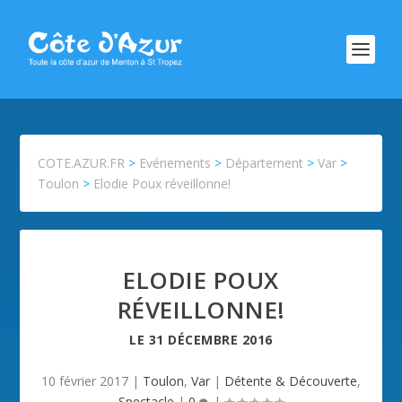
COTE.AZUR.FR
>
Evénements
>
Département
>
Var
>
Toulon
>
Elodie Poux réveillonne!
ELODIE POUX
RÉVEILLONNE!
LE
31 DÉCEMBRE 2016
10 février 2017
|
Toulon
,
Var
|
Détente & Découverte
,
Spectacle
|
0
|