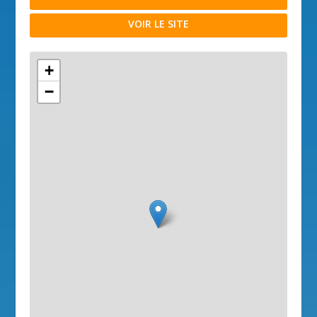
VOIR LE SITE
+
−