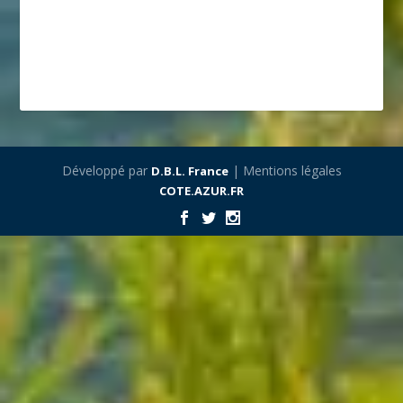
Développé par
| Mentions légales
D.B.L. France
COTE.AZUR.FR