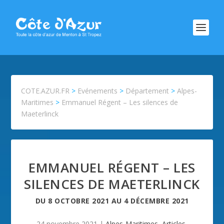
COTE.AZUR.FR
>
Evénements
>
Département
>
Alpes-
Maritimes
>
Emmanuel Régent – Les silences de
Maeterlinck
EMMANUEL RÉGENT – LES
SILENCES DE MAETERLINCK
DU
8 OCTOBRE 2021
AU
4 DÉCEMBRE 2021
24 novembre 2021
|
Alpes-Maritimes
,
Articles
,