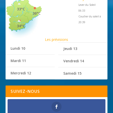
Lever du Soleil
33°C
06:33
36°C
Coucher du soleil à
20:39
34°C
Les prévisions
Lundi 10
Jeudi 13
Mardi 11
Vendredi 14
Mercredi 12
Samedi 15
SUIVEZ-NOUS