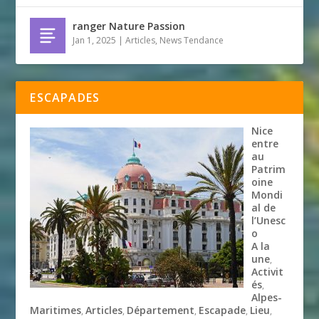
ranger Nature Passion
Jan 1, 2025
|
Articles
,
News Tendance
ESCAPADES
Nice
entre
au
Patrim
oine
Mondi
al de
l’Unesc
o
A la
une
,
Activit
és
,
Alpes-
Maritimes
Articles
Département
Escapade
Lieu
,
,
,
,
,