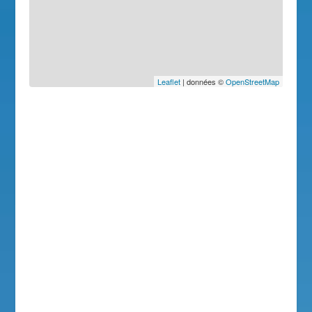
Leaflet
| données ©
OpenStreetMap