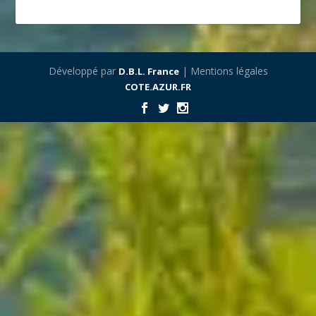
Développé par
| Mentions légales
D.B.L. France
COTE.AZUR.FR