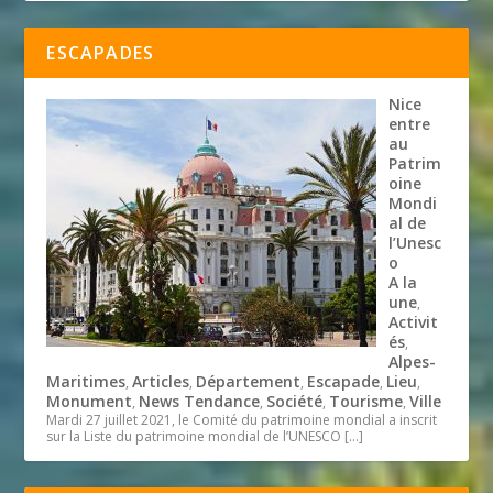
ESCAPADES
Nice
entre
au
Patrim
oine
Mondi
al de
l’Unesc
o
A la
une
,
Activit
és
,
Alpes-
Maritimes
Articles
Département
Escapade
Lieu
,
,
,
,
,
Monument
News Tendance
Société
Tourisme
Ville
,
,
,
,
Mardi 27 juillet 2021, le Comité du patrimoine mondial a inscrit
sur la Liste du patrimoine mondial de l’UNESCO
[…]