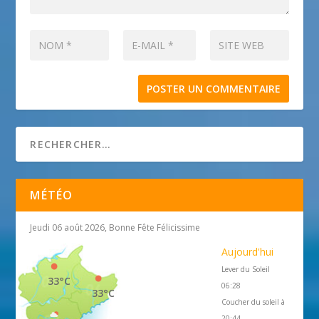
MÉTÉO
Jeudi 06 août 2026, Bonne Fête Félicissime
Aujourd'hui
Lever du Soleil
33°C
06:28
33°C
Coucher du soleil à
20:44