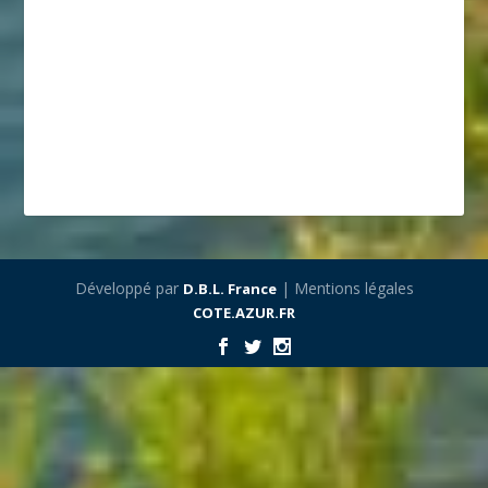
Développé par
| Mentions légales
D.B.L. France
COTE.AZUR.FR