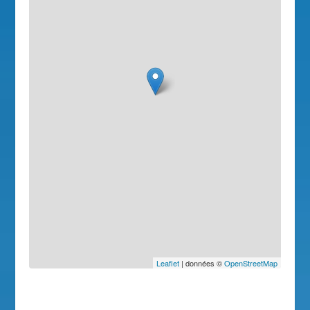
Leaflet
| données ©
OpenStreetMap