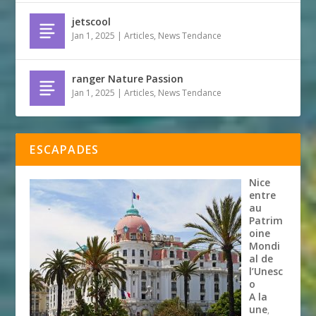
jetscool
Jan 1, 2025
|
Articles
,
News Tendance
ranger Nature Passion
Jan 1, 2025
|
Articles
,
News Tendance
ESCAPADES
Nice
entre
au
Patrim
oine
Mondi
al de
l’Unesc
o
A la
une
,