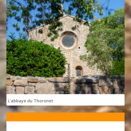
L'abbaye du Thoronet