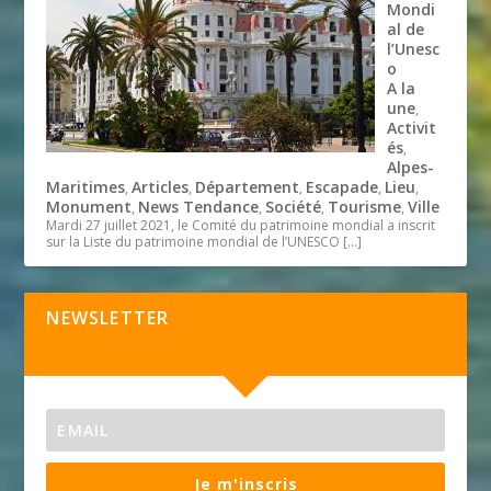
Mondi
al de
l’Unesc
o
A la
une
,
Activit
és
,
Alpes-
Maritimes
Articles
Département
Escapade
Lieu
,
,
,
,
,
Monument
News Tendance
Société
Tourisme
Ville
,
,
,
,
Mardi 27 juillet 2021, le Comité du patrimoine mondial a inscrit
sur la Liste du patrimoine mondial de l’UNESCO
[…]
NEWSLETTER
Je m'inscris