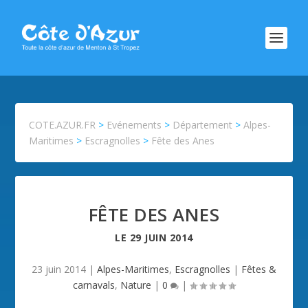
COTE.AZUR.FR
>
Evénements
>
Département
>
Alpes-
Maritimes
>
Escragnolles
>
Fête des Anes
FÊTE DES ANES
LE
29 JUIN 2014
23 juin 2014
|
Alpes-Maritimes
,
Escragnolles
|
Fêtes &
carnavals
,
Nature
|
0
|