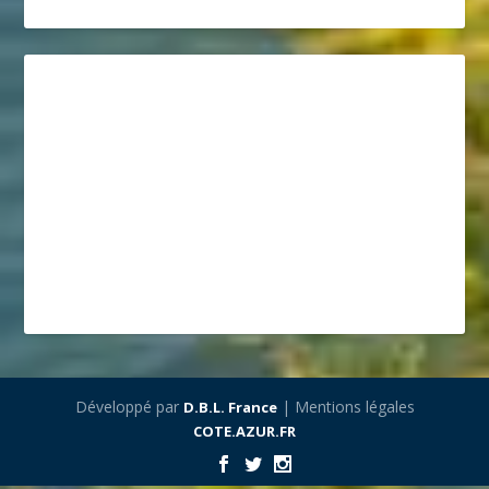
Développé par
| Mentions légales
D.B.L. France
COTE.AZUR.FR