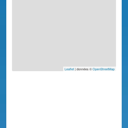
Leaflet
| données ©
OpenStreetMap