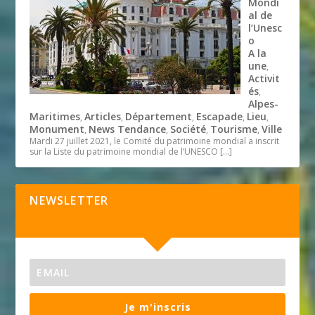
Mondi
al de
l’Unesc
o
A la
une
,
Activit
és
,
Alpes-
Maritimes
Articles
Département
Escapade
Lieu
,
,
,
,
,
Monument
News Tendance
Société
Tourisme
Ville
,
,
,
,
Mardi 27 juillet 2021, le Comité du patrimoine mondial a inscrit
sur la Liste du patrimoine mondial de l’UNESCO
[…]
NEWSLETTER
Je m'inscris