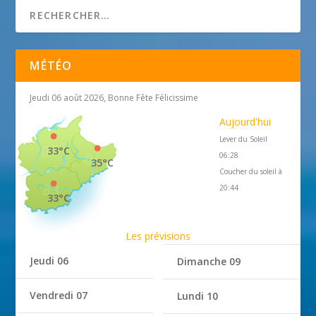
MÉTÉO
Jeudi 06 août 2026, Bonne Fête Félicissime
Aujourd'hui
Lever du Soleil
33°C
06:28
35°C
Coucher du soleil à
20:44
33°C
Les prévisions
Jeudi 06
Dimanche 09
Vendredi 07
Lundi 10