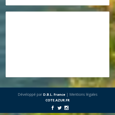
Développé par
| Mentions légales
D.B.L. France
COTE.AZUR.FR