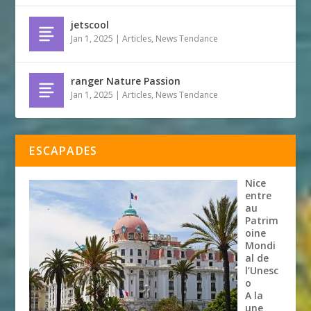
jetscool
Jan 1, 2025
|
Articles
,
News Tendance
ranger Nature Passion
Jan 1, 2025
|
Articles
,
News Tendance
ESCAPADES
Nice
entre
au
Patrim
oine
Mondi
al de
l’Unesc
o
A la
une
,