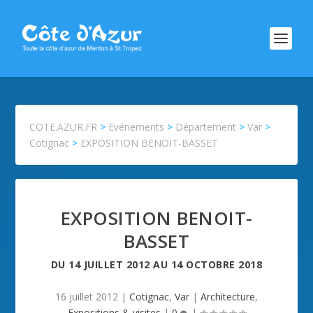
COTE.AZUR.FR
>
Evénements
>
Département
>
Var
>
Cotignac
>
EXPOSITION BENOIT-BASSET
EXPOSITION BENOIT-
BASSET
DU
14 JUILLET 2012
AU
14 OCTOBRE 2018
16 juillet 2012
|
Cotignac
,
Var
|
Architecture
,
Expositions & visites
|
0
|