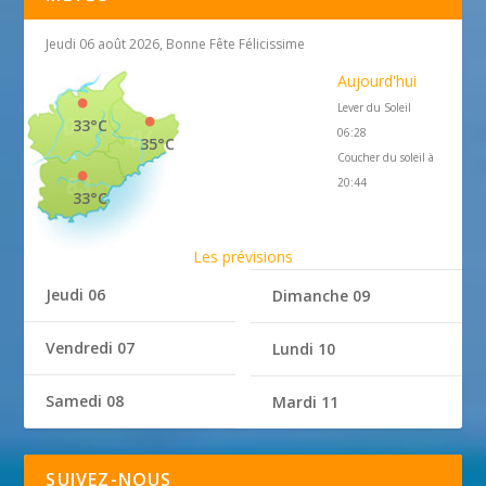
Jeudi 06 août 2026, Bonne Fête Félicissime
Aujourd'hui
Lever du Soleil
33°C
06:28
35°C
Coucher du soleil à
20:44
33°C
Les prévisions
Jeudi 06
Dimanche 09
Vendredi 07
Lundi 10
Samedi 08
Mardi 11
SUIVEZ-NOUS