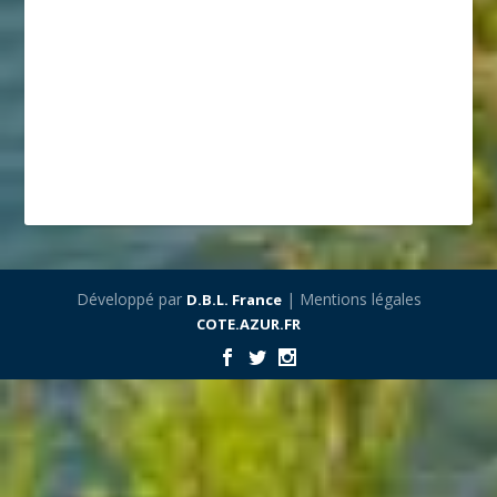
Développé par
| Mentions légales
D.B.L. France
COTE.AZUR.FR