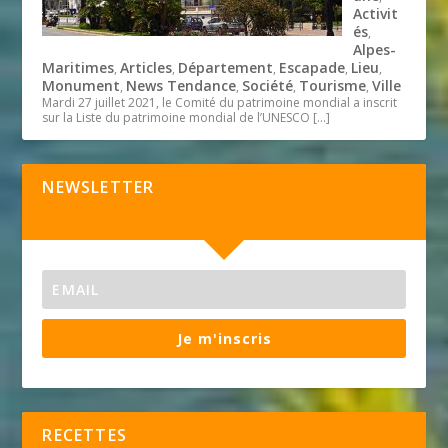
Activit
és
,
Alpes-
Maritimes
Articles
Département
Escapade
Lieu
,
,
,
,
,
Monument
News Tendance
Société
Tourisme
Ville
,
,
,
,
Mardi 27 juillet 2021, le Comité du patrimoine mondial a inscrit
sur la Liste du patrimoine mondial de l’UNESCO
[…]
NEWSLETTER
Je m'inscris
RECETTES