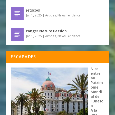
jetscool
Jan 1, 2025
|
Articles
,
News Tendance
ranger Nature Passion
Jan 1, 2025
|
Articles
,
News Tendance
ESCAPADES
Nice
entre
au
Patrim
oine
Mondi
al de
l’Unesc
o
A la
une