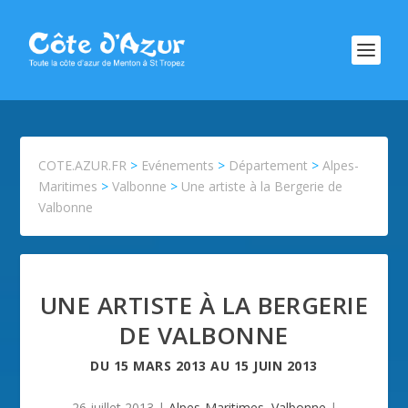
COTE.AZUR.FR
>
Evénements
>
Département
>
Alpes-
Maritimes
>
Valbonne
>
Une artiste à la Bergerie de
Valbonne
UNE ARTISTE À LA BERGERIE
DE VALBONNE
DU
15 MARS 2013
AU
15 JUIN 2013
26 juillet 2013
|
Alpes-Maritimes
,
Valbonne
|