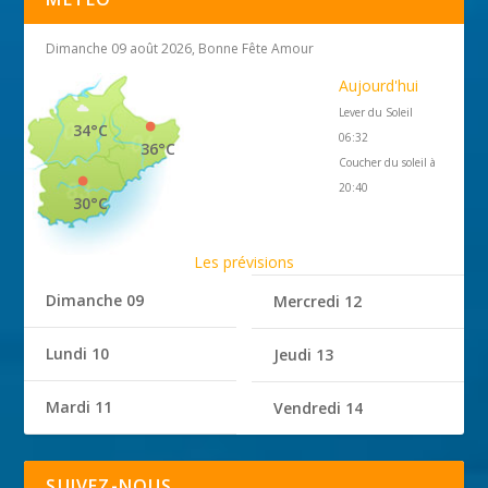
Dimanche 09 août 2026, Bonne Fête Amour
Aujourd'hui
Lever du Soleil
34°C
06:32
36°C
Coucher du soleil à
20:40
30°C
Les prévisions
Dimanche 09
Mercredi 12
Lundi 10
Jeudi 13
Mardi 11
Vendredi 14
SUIVEZ-NOUS