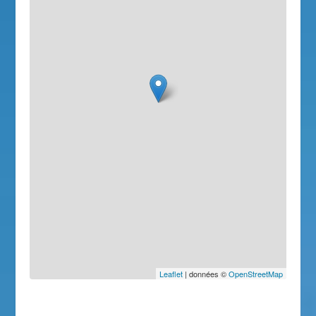
Leaflet
| données ©
OpenStreetMap