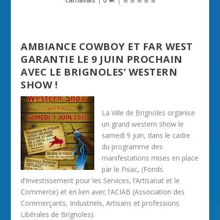
AMBIANCE COWBOY ET FAR WEST
GARANTIE LE 9 JUIN PROCHAIN
AVEC LE BRIGNOLES’ WESTERN
SHOW !
La Ville de Brignoles organise
un grand western show le
samedi 9 juin, dans le cadre
du programme des
manifestations mises en place
par le Fisac, (Fonds
d’Investissement pour les Services, l’Artisanat et le
Commerce) et en lien avec l’ACIAB (Association des
Commerçants, Industriels, Artisans et professions
Libérales de Brignoles).