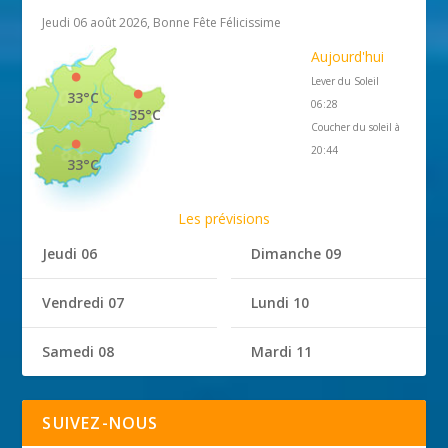
Jeudi 06 août 2026, Bonne Fête Félicissime
Aujourd'hui
Lever du Soleil
33°C
06:28
35°C
Coucher du soleil à
20:44
33°C
Les prévisions
Jeudi 06
Dimanche 09
Vendredi 07
Lundi 10
Samedi 08
Mardi 11
SUIVEZ-NOUS