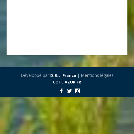
Développé par
| Mentions légales
D.B.L. France
COTE.AZUR.FR