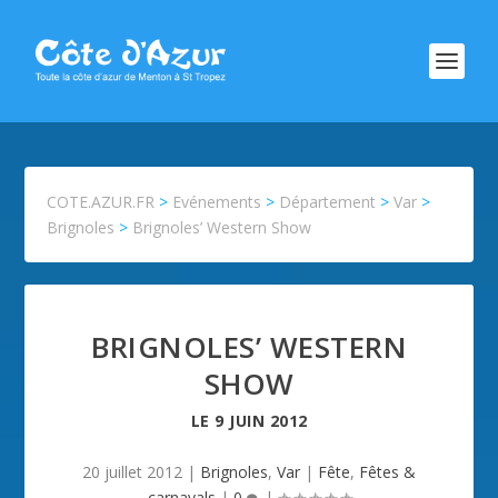
COTE.AZUR.FR
>
Evénements
>
Département
>
Var
>
Brignoles
>
Brignoles’ Western Show
BRIGNOLES’ WESTERN
SHOW
LE
9 JUIN 2012
20 juillet 2012
|
Brignoles
,
Var
|
Fête
,
Fêtes &
carnavals
|
0
|