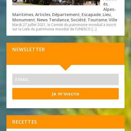
és
,
Alpes-
Maritimes
Articles
Département
Escapade
Lieu
,
,
,
,
,
Monument
News Tendance
Société
Tourisme
Ville
,
,
,
,
Mardi 27 juillet 2021, le Comité du patrimoine mondial a inscrit
sur la Liste du patrimoine mondial de l’UNESCO
[…]
NEWSLETTER
Je m'inscris
RECETTES