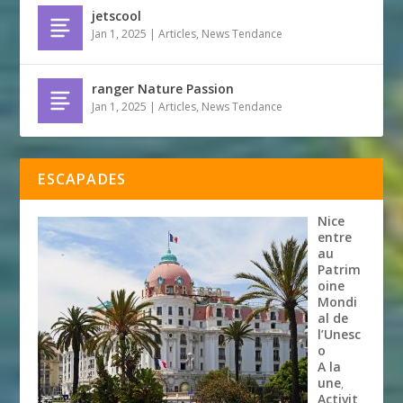
jetscool
Jan 1, 2025
|
Articles
,
News Tendance
ranger Nature Passion
Jan 1, 2025
|
Articles
,
News Tendance
ESCAPADES
Nice
entre
au
Patrim
oine
Mondi
al de
l’Unesc
o
A la
une
,
Activit