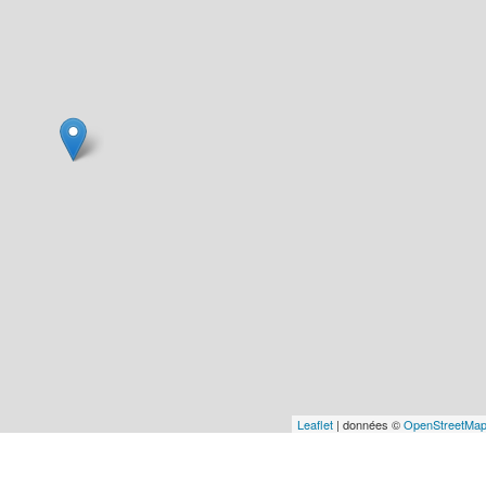
Leaflet
| données ©
OpenStreetMa