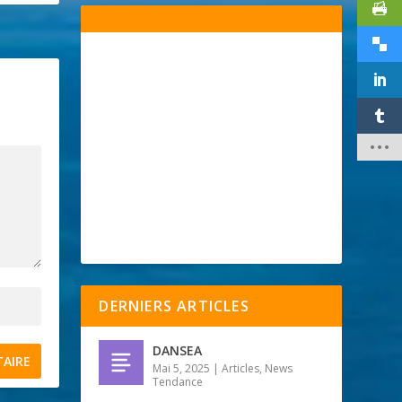
DERNIERS ARTICLES
DANSEA
Mai 5, 2025
|
Articles
,
News
Tendance