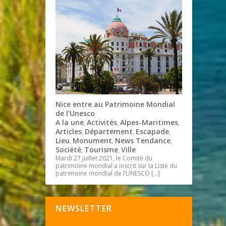
Nice entre au Patrimoine Mondial
de l’Unesco
A la une
Activités
Alpes-Maritimes
,
,
,
Articles
Département
Escapade
,
,
,
Lieu
Monument
News Tendance
,
,
,
Société
Tourisme
Ville
,
,
Mardi 27 juillet 2021, le Comité du
patrimoine mondial a inscrit sur la Liste du
patrimoine mondial de l’UNESCO
[…]
NEWSLETTER