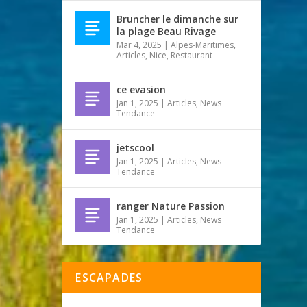
Bruncher le dimanche sur
la plage Beau Rivage
Mar 4, 2025
|
Alpes-Maritimes
,
Articles
,
Nice
,
Restaurant
ce evasion
Jan 1, 2025
|
Articles
,
News
Tendance
jetscool
Jan 1, 2025
|
Articles
,
News
Tendance
ranger Nature Passion
Jan 1, 2025
|
Articles
,
News
Tendance
ESCAPADES