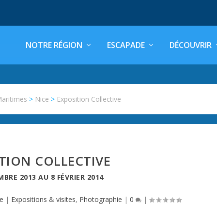
NOTRE RÉGION
ESCAPADE
DÉCOUVRIR
Maritimes
>
Nice
>
Exposition Collective
TION COLLECTIVE
MBRE 2013
AU
8 FÉVRIER 2014
e
|
Expositions & visites
,
Photographie
|
0
|