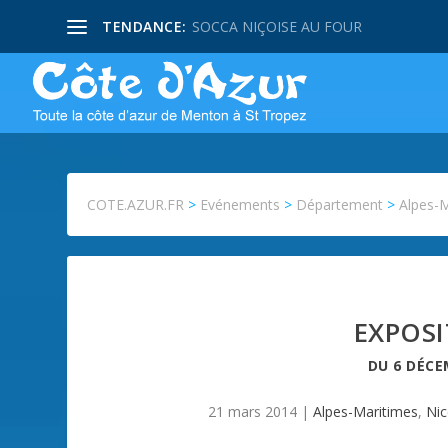
TENDANCE:
SOCCA NIÇOISE AU FOUR
COTE.AZUR.FR
>
Evénements
>
Département
>
Alpes-
EXPOSI
DU
6 DÉCE
21 mars 2014
|
Alpes-Maritimes
,
Nic