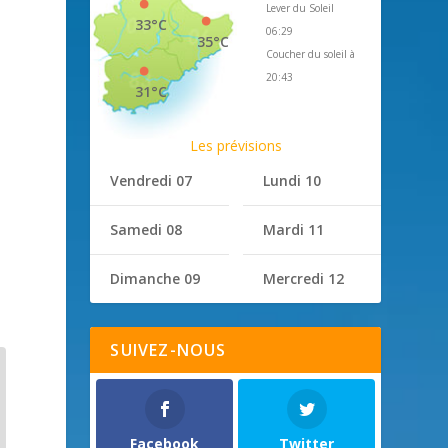
Lever du Soleil
33°C
06:29
35°C
Coucher du soleil à
20:43
31°C
Les prévisions
Vendredi 07
Lundi 10
Samedi 08
Mardi 11
Dimanche 09
Mercredi 12
SUIVEZ-NOUS
Facebook
Twitter