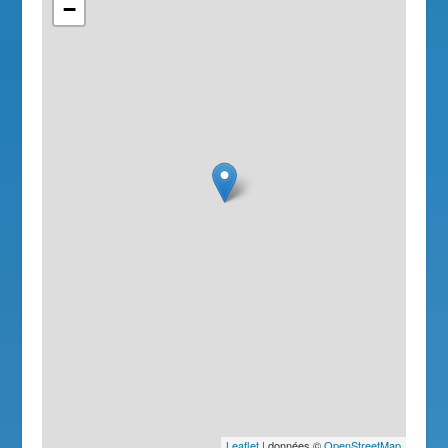
−
Leaflet
| données ©
OpenStreetMap