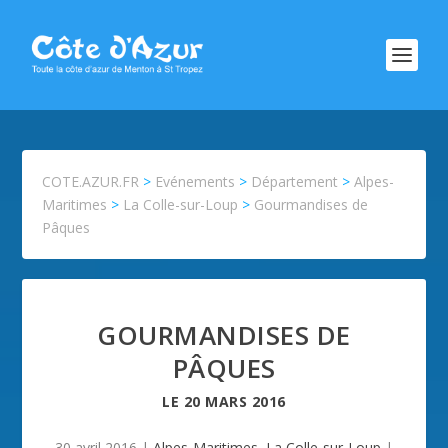
COTE.AZUR.FR
>
Evénements
>
Département
>
Alpes-
Maritimes
>
La Colle-sur-Loup
>
Gourmandises de
Pâques
GOURMANDISES DE
PÂQUES
LE
20 MARS 2016
30 avril 2016
|
Alpes-Maritimes
,
La Colle-sur-Loup
|