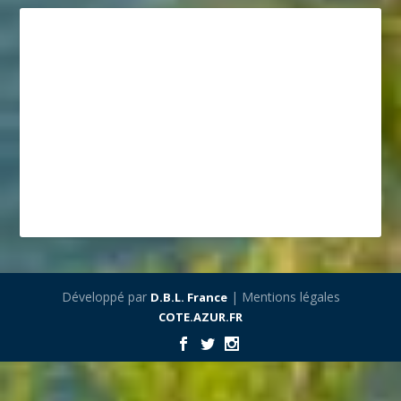
Développé par
| Mentions légales
D.B.L. France
COTE.AZUR.FR