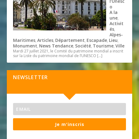
l’Unesc
o
A la
une
,
Activit
és
,
Alpes-
Maritimes
Articles
Département
Escapade
Lieu
,
,
,
,
,
Monument
News Tendance
Société
Tourisme
Ville
,
,
,
,
Mardi 27 juillet 2021, le Comité du patrimoine mondial a inscrit
sur la Liste du patrimoine mondial de l’UNESCO
[…]
NEWSLETTER
Je m'inscris