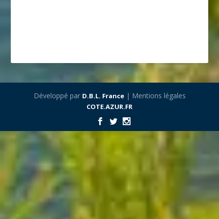
Développé par
| Mentions légales
D.B.L. France
COTE.AZUR.FR