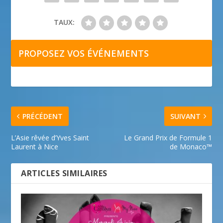
TAUX:
PROPOSEZ VOS ÉVÉNEMENTS
PRÉCÉDENT
SUIVANT
L’Asie rêvée d’Yves Saint
Le Grand Prix de Formule 1
Laurent à Nice
de Monaco™
ARTICLES SIMILAIRES