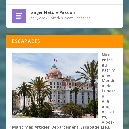
ranger Nature Passion
Jan 1, 2025
|
Articles
,
News Tendance
ESCAPADES
Nice
entre
au
Patrim
oine
Mondi
al de
l’Unesc
o
A la
une
,
Activit
és
,
Alpes-
Maritimes
Articles
Département
Escapade
Lieu
,
,
,
,
,