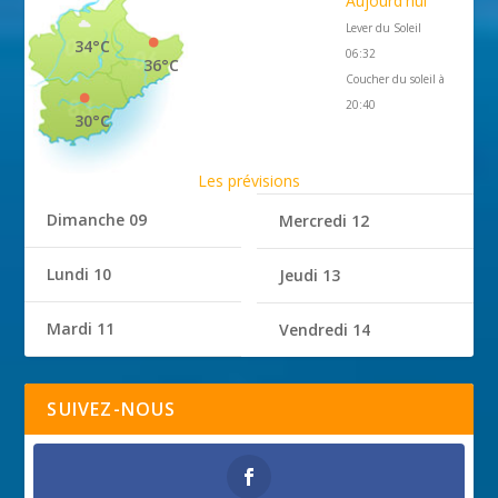
Aujourd'hui
Lever du Soleil
34°C
06:32
36°C
Coucher du soleil à
20:40
30°C
Les prévisions
Dimanche 09
Mercredi 12
Lundi 10
Jeudi 13
Mardi 11
Vendredi 14
SUIVEZ-NOUS