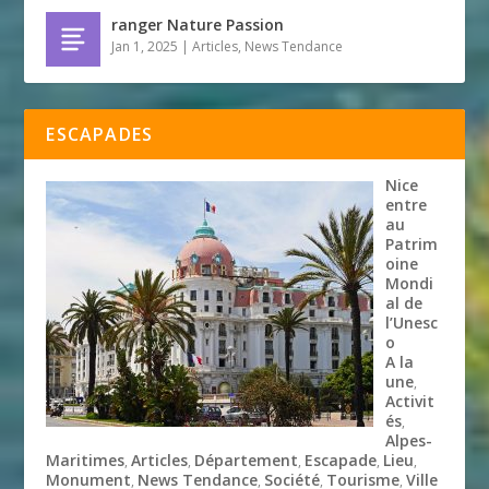
ranger Nature Passion
Jan 1, 2025
|
Articles
,
News Tendance
ESCAPADES
Nice
entre
au
Patrim
oine
Mondi
al de
l’Unesc
o
A la
une
,
Activit
és
,
Alpes-
Maritimes
Articles
Département
Escapade
Lieu
,
,
,
,
,
Monument
News Tendance
Société
Tourisme
Ville
,
,
,
,