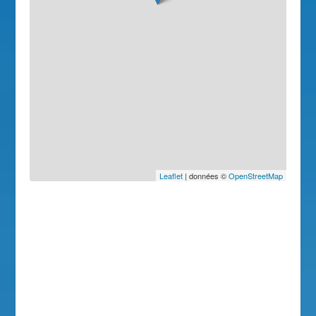
Leaflet
| données ©
OpenStreetMap