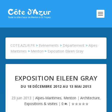
COTE.AZUR.FR
>
Evénements
>
Département
>
Alpes-
Maritimes
>
Menton
>
Exposition Eileen Gray
EXPOSITION EILEEN GRAY
DU
18 DÉCEMBRE 2012
AU
13 MAI 2013
23 juin 2013
|
Alpes-Maritimes
,
Menton
|
Architecture
,
Expositions & visites
|
0
|