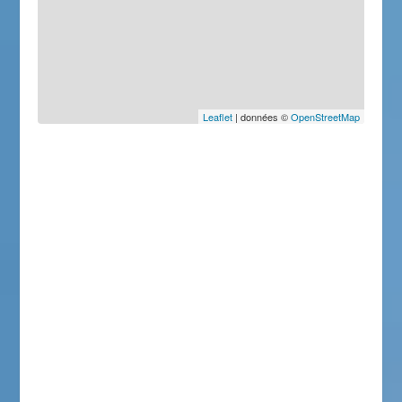
Leaflet
| données ©
OpenStreetMap