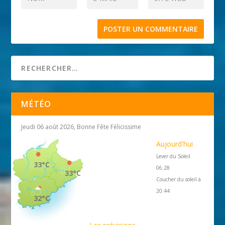
MÉTÉO
Jeudi 06 août 2026, Bonne Fête Félicissime
Aujourd'hui
Lever du Soleil
33°C
06:28
33°C
Coucher du soleil à
20:44
32°C