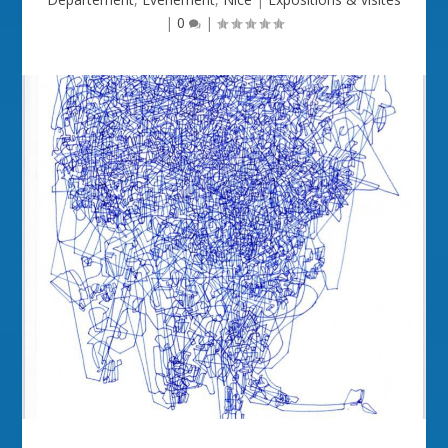
|
0
|