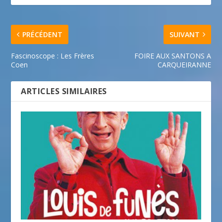
PRÉCÉDENT
SUIVANT
Fascinoscope : Les Frères
FOIRE AUX SANTONS A
Coen
CARQUEIRANNE
ARTICLES SIMILAIRES