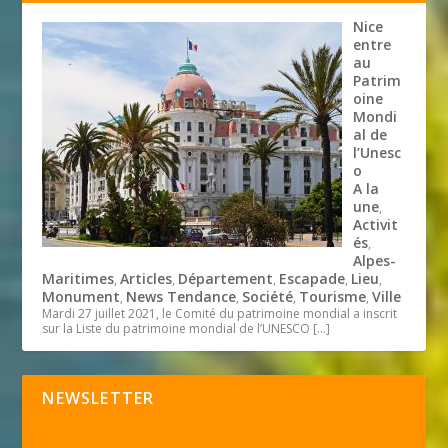
Nice
entre
au
Patrim
oine
Mondi
al de
l’Unesc
o
A la
une
,
Activit
és
,
Alpes-
Maritimes
Articles
Département
Escapade
Lieu
,
,
,
,
,
Monument
News Tendance
Société
Tourisme
Ville
,
,
,
,
Mardi 27 juillet 2021, le Comité du patrimoine mondial a inscrit
sur la Liste du patrimoine mondial de l’UNESCO
[…]
NEWSLETTER