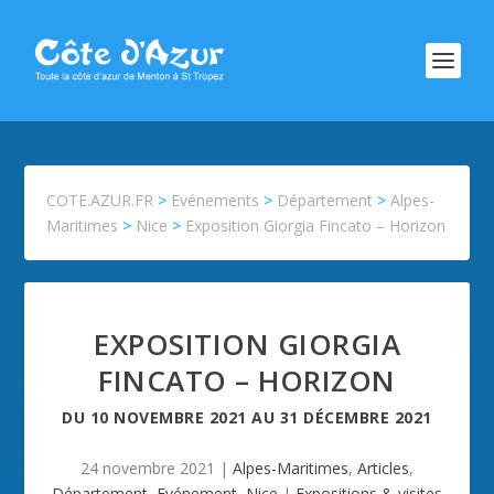
COTE.AZUR.FR
>
Evénements
>
Département
>
Alpes-
Maritimes
>
Nice
>
Exposition Giorgia Fincato – Horizon
EXPOSITION GIORGIA
FINCATO – HORIZON
DU
10 NOVEMBRE 2021
AU
31 DÉCEMBRE 2021
24 novembre 2021
|
Alpes-Maritimes
,
Articles
,
Département
,
Evénement
,
Nice
|
Expositions & visites