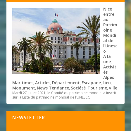
Nice
entre
au
Patrim
oine
Mondi
al de
l’Unesc
o
A la
une
,
Activit
és
,
Alpes-
Maritimes
Articles
Département
Escapade
Lieu
,
,
,
,
,
Monument
News Tendance
Société
Tourisme
Ville
,
,
,
,
Mardi 27 juillet 2021, le Comité du patrimoine mondial a inscrit
sur la Liste du patrimoine mondial de l’UNESCO
[…]
NEWSLETTER