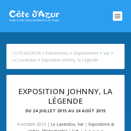
COTE.AZUR.FR
>
Evénements
>
Département
>
Var
>
Le Lavandou
>
Exposition Johnny, la Légende
EXPOSITION JOHNNY, LA
LÉGENDE
DU
24 JUILLET 2015
AU
24 AOÛT 2015
4 octobre 2015
|
Le Lavandou
,
Var
|
Expositions &
visites
,
Photographie
|
0
|