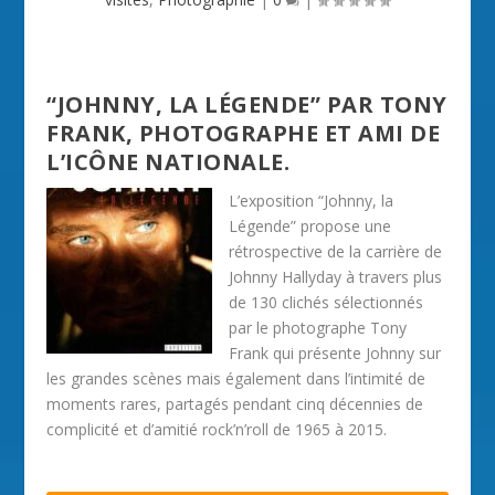
“JOHNNY, LA LÉGENDE” PAR TONY
FRANK, PHOTOGRAPHE ET AMI DE
L’ICÔNE NATIONALE.
L’exposition “Johnny, la
Légende” propose une
rétrospective de la carrière de
Johnny Hallyday à travers plus
de 130 clichés sélectionnés
par le photographe Tony
Frank qui présente Johnny sur
les grandes scènes mais également dans l’intimité de
moments rares, partagés pendant cinq décennies de
complicité et d’amitié rock’n’roll de 1965 à 2015.