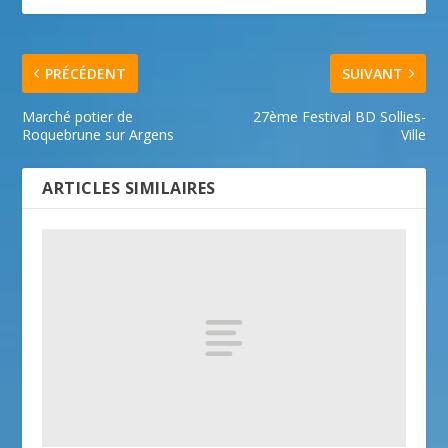
PRÉCÉDENT
SUIVANT
Marché potier de
27ème Festival BD Sollies-
Roquebrune sur Argens
Ville
ARTICLES SIMILAIRES