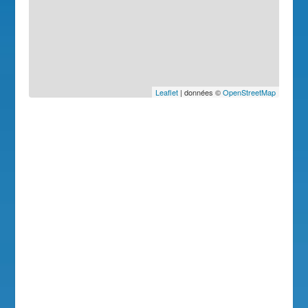
Leaflet
| données ©
OpenStreetMap