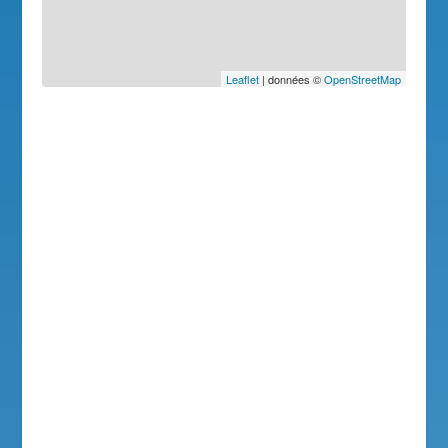
Leaflet
| données ©
OpenStreetMap