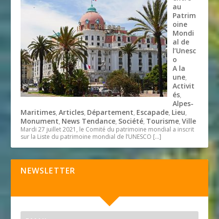
au
Patrim
oine
Mondi
al de
l’Unesc
o
A la
une
,
Activit
és
,
Alpes-
Maritimes
Articles
Département
Escapade
Lieu
,
,
,
,
,
Monument
News Tendance
Société
Tourisme
Ville
,
,
,
,
Mardi 27 juillet 2021, le Comité du patrimoine mondial a inscrit
sur la Liste du patrimoine mondial de l’UNESCO
[…]
NEWSLETTER