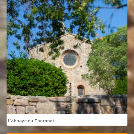
L'abbaye du Thoronet