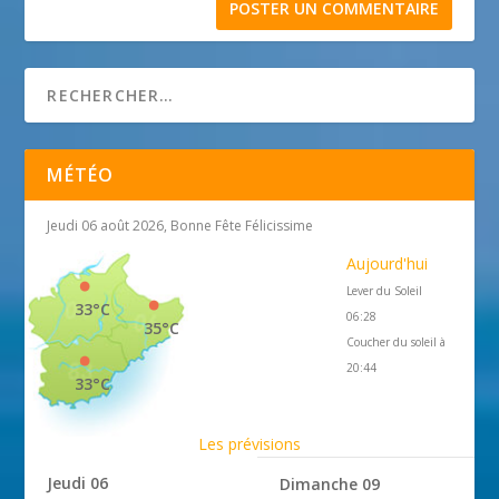
MÉTÉO
Jeudi 06 août 2026, Bonne Fête Félicissime
Aujourd'hui
Lever du Soleil
33°C
06:28
35°C
Coucher du soleil à
20:44
33°C
Les prévisions
Jeudi 06
Dimanche 09