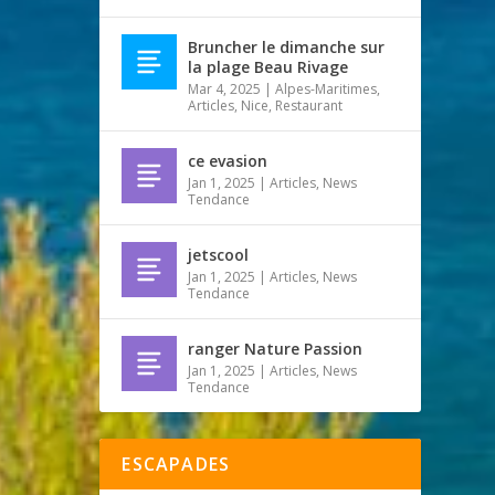
Bruncher le dimanche sur
la plage Beau Rivage
Mar 4, 2025
|
Alpes-Maritimes
,
Articles
,
Nice
,
Restaurant
ce evasion
Jan 1, 2025
|
Articles
,
News
Tendance
jetscool
Jan 1, 2025
|
Articles
,
News
Tendance
ranger Nature Passion
Jan 1, 2025
|
Articles
,
News
Tendance
ESCAPADES