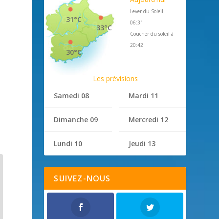
Lever du Soleil
31°C
06:31
33°C
Coucher du soleil à
20:42
30°C
Les prévisions
Samedi 08
Mardi 11
Dimanche 09
Mercredi 12
Lundi 10
Jeudi 13
SUIVEZ-NOUS