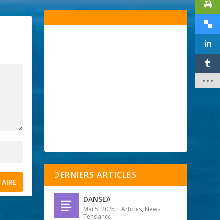
DERNIERS ARTICLES
DANSEA
Mai 5, 2025
|
Articles
,
News
Tendance