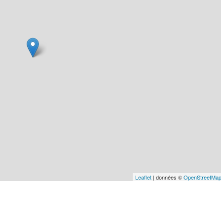
Leaflet
| données ©
OpenStreetMa