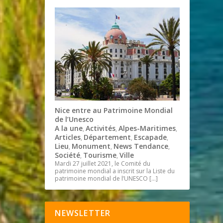
Nice entre au Patrimoine Mondial
de l’Unesco
A la une
Activités
Alpes-Maritimes
,
,
,
Articles
Département
Escapade
,
,
,
Lieu
Monument
News Tendance
,
,
,
Société
Tourisme
Ville
,
,
Mardi 27 juillet 2021, le Comité du
patrimoine mondial a inscrit sur la Liste du
patrimoine mondial de l’UNESCO
[…]
NEWSLETTER