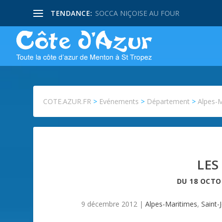
TENDANCE:
SOCCA NIÇOISE AU FOUR
COTE.AZUR.FR
>
Evénements
>
Département
>
Alpes-
LE
DU
18 OCTO
9 décembre 2012
|
Alpes-Maritimes
,
Saint-