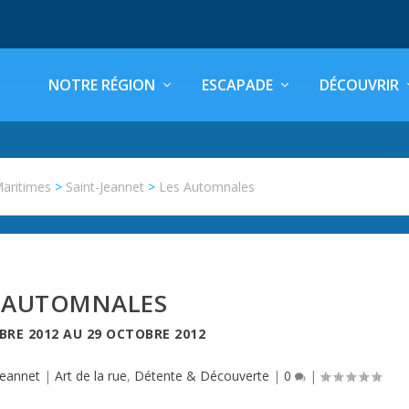
NOTRE RÉGION
ESCAPADE
DÉCOUVRIR
Maritimes
>
Saint-Jeannet
>
Les Automnales
S AUTOMNALES
BRE 2012
AU
29 OCTOBRE 2012
Jeannet
|
Art de la rue
,
Détente & Découverte
|
0
|