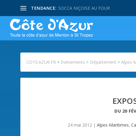
TENDANCE:
SOCCA NIÇOISE AU FOUR
COTE.AZUR.FR
>
Evénements
>
Département
>
Alpes-
EXPOS
DU
20 FÉ
24 mai 2012
|
Alpes-Maritimes
,
Ca