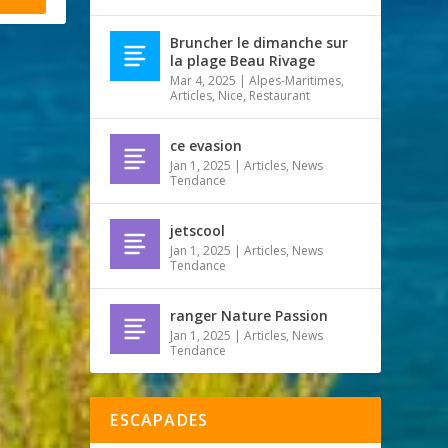
Bruncher le dimanche sur
la plage Beau Rivage
Mar 4, 2025
|
Alpes-Maritimes
,
Articles
,
Nice
,
Restaurant
ce evasion
Jan 1, 2025
|
Articles
,
News
Tendance
jetscool
Jan 1, 2025
|
Articles
,
News
Tendance
ranger Nature Passion
Jan 1, 2025
|
Articles
,
News
Tendance
ESCAPADES