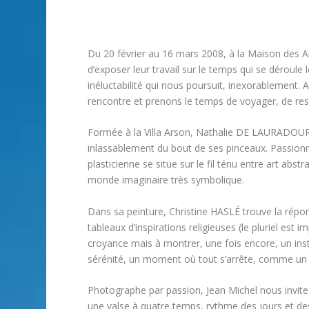
Du 20 février au 16 mars 2008, à la Maison des A
d’exposer leur travail sur le temps qui se déroul
inéluctabilité qui nous poursuit, inexorablement. A
rencontre et prenons le temps de voyager, de ress
Formée à la Villa Arson, Nathalie DE LAURADOUR, 
inlassablement du bout de ses pinceaux. Passionné
plasticienne se situe sur le fil ténu entre art abstr
monde imaginaire très symbolique.
Dans sa peinture, Christine HASLÉ trouve la répons
tableaux d’inspirations religieuses (le pluriel est
croyance mais à montrer, une fois encore, un inst
sérénité, un moment où tout s’arrête, comme un d
Photographe par passion, Jean Michel nous invit
une valse à quatre temps, rythme des jours et des