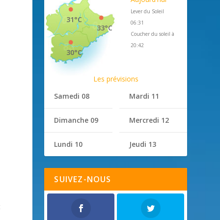
Lever du Soleil
31°C
06:31
33°C
Coucher du soleil à
20:42
30°C
Les prévisions
Samedi 08
Mardi 11
Dimanche 09
Mercredi 12
Lundi 10
Jeudi 13
SUIVEZ-NOUS
t