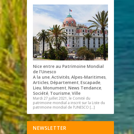
Nice entre au Patrimoine Mondial
de l’Unesco
A la une
Activités
Alpes-Maritimes
,
,
,
Articles
Département
Escapade
,
,
,
Lieu
Monument
News Tendance
,
,
,
Société
Tourisme
Ville
,
,
Mardi 27 juillet 2021, le Comité du
patrimoine mondial a inscrit sur la Liste du
patrimoine mondial de l’UNESCO
[…]
NEWSLETTER