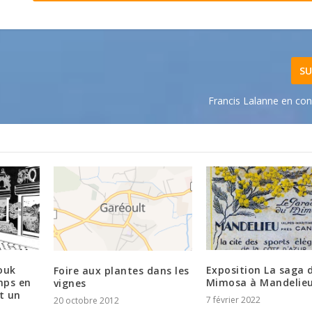
SU
Francis Lalanne en con
ouk
Exposition La saga 
Foire aux plantes dans les
mps en
Mimosa à Mandelie
vignes
t un
7 février 2022
20 octobre 2012