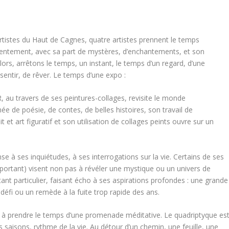
rtistes du Haut de Cagnes, quatre artistes prennent le temps
e lentement, avec sa part de mystères, d’enchantements, et son
lors, arrêtons le temps, un instant, le temps d’un regard, d’une
entir, de rêver. Le temps d’une expo :
au travers de ses peintures-collages, revisite le monde
e de poésie, de contes, de belles histoires, son travail de
ait et art figuratif et son utilisation de collages peints ouvre sur un
e à ses inquiétudes, à ses interrogations sur la vie. Certains de ses
 important) visent non pas à révéler une mystique ou un univers de
ant particulier, faisant écho à ses aspirations profondes : une grande
éfi ou un remède à la fuite trop rapide des ans.
e à prendre le temps d’une promenade méditative. Le quadriptyque es
 saisons, rythme de la vie. Au détour d’un chemin, une feuille, une