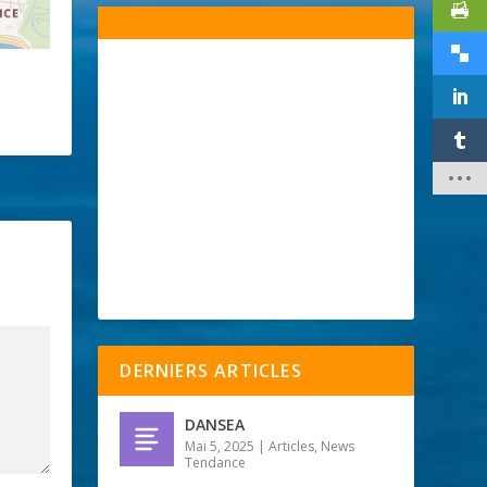
DERNIERS ARTICLES
DANSEA
Mai 5, 2025
|
Articles
,
News
Tendance