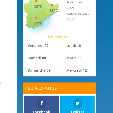
Lever du Soleil
32°C
06:29
33°C
Coucher du soleil à
20:43
31°C
Les prévisions
Vendredi 07
Lundi 10
Samedi 08
Mardi 11
Dimanche 09
Mercredi 12
s
SUIVEZ-NOUS
Facebook
Twitter