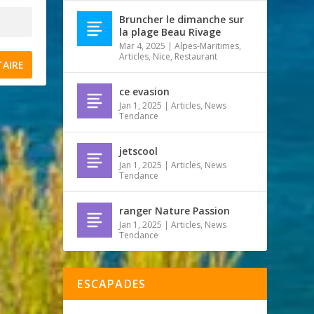
Bruncher le dimanche sur
la plage Beau Rivage
Mar 4, 2025
|
Alpes-Maritimes
,
Articles
,
Nice
,
Restaurant
ce evasion
Jan 1, 2025
|
Articles
,
News
Tendance
jetscool
Jan 1, 2025
|
Articles
,
News
Tendance
ranger Nature Passion
Jan 1, 2025
|
Articles
,
News
Tendance
ESCAPADES