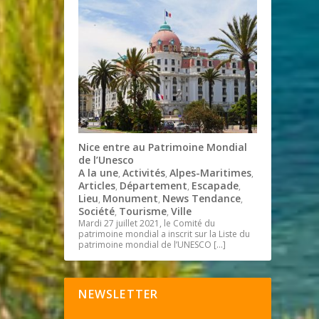
Nice entre au Patrimoine Mondial
de l’Unesco
A la une
Activités
Alpes-Maritimes
,
,
,
Articles
Département
Escapade
,
,
,
Lieu
Monument
News Tendance
,
,
,
Société
Tourisme
Ville
,
,
Mardi 27 juillet 2021, le Comité du
patrimoine mondial a inscrit sur la Liste du
patrimoine mondial de l’UNESCO
[…]
NEWSLETTER