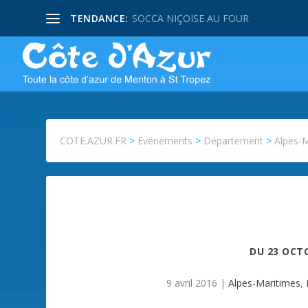
TENDANCE:
SOCCA NIÇOISE AU FOUR
COTE.AZUR.FR
>
Evénements
>
Département
>
Alpes-
DU
23 OCT
9 avril 2016
|
Alpes-Maritimes
,