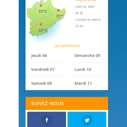
Lever du Soleil
33°C
06:28
35°C
Coucher du soleil à
20:44
33°C
Les prévisions
Jeudi 06
Dimanche 09
Vendredi 07
Lundi 10
Samedi 08
Mardi 11
SUIVEZ-NOUS