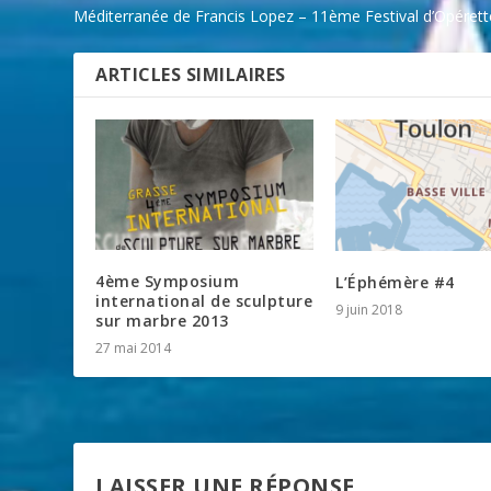
Méditerranée de Francis Lopez – 11ème Festival d’Opérett
ARTICLES SIMILAIRES
4ème Symposium
L’Éphémère #4
international de sculpture
9 juin 2018
sur marbre 2013
27 mai 2014
LAISSER UNE RÉPONSE