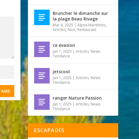
Bruncher le dimanche sur
la plage Beau Rivage
Mar 4, 2025
|
Alpes-Maritimes
,
Articles
,
Nice
,
Restaurant
ce evasion
Jan 1, 2025
|
Articles
,
News
Tendance
jetscool
Jan 1, 2025
|
Articles
,
News
Tendance
ranger Nature Passion
Jan 1, 2025
|
Articles
,
News
Tendance
ESCAPADES