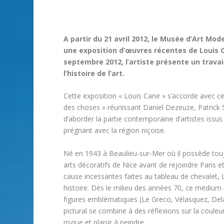
A partir du 21 avril 2012, le Musée d’Art Mo
une exposition d’œuvres récentes de Louis Ca
septembre 2012, l’artiste présente un travai
l’histoire de l’art.
Cette exposition « Louis Cane » s’accorde avec c
des choses » réunissant Daniel Dezeuze, Patrick S
d’aborder la partie contemporaine d’artistes issu
prégnant avec la région niçoise.
Né en 1943 à Beaulieu-sur-Mer où il possède touj
arts décoratifs de Nice avant de rejoindre Paris e
cause incessantes faites au tableau de chevalet, L
histoire. Dès le milieu des années 70, ce médium 
figures emblématiques (Le Greco, Vélasquez, Del
pictural se combine à des réflexions sur la couleu
risque et plaisir à peindre.