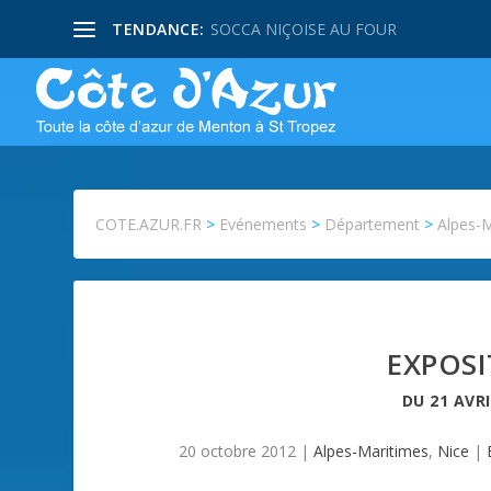
TENDANCE:
SOCCA NIÇOISE AU FOUR
COTE.AZUR.FR
>
Evénements
>
Département
>
Alpes-
EXPOSI
DU
21 AVRI
20 octobre 2012
|
Alpes-Maritimes
,
Nice
|