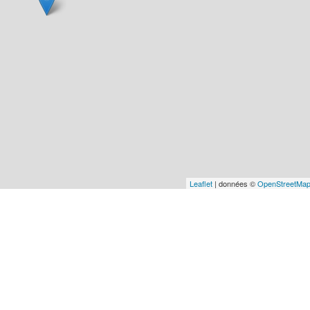
Leaflet
| données ©
OpenStreetMa