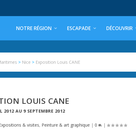
NOTRE RÉGION
ESCAPADE
DÉCOUVRIR
Maritimes
>
Nice
>
Exposition Louis CANE
TION LOUIS CANE
L 2012
AU
9 SEPTEMBRE 2012
Expositions & visites
,
Peinture & art graphique
|
0
|