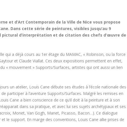
derne et d’Art Contemporain de la Ville de Nice vous propose
ne. Dans cette série de peintures, visibles jusqu’au 9
l pictural d’interprétation et de citation des chefs d’œuvre de
elle qui a déjà cours au 1er étage du MAMAC, « Robinson, ou la force
aytour et Claude Viallat. Ces deux expositions permettent en effet,
s du « mouvement » Supports/Surfaces, artistes qui ont aussi un lien
ours un atelier, Louis Cane débute ses études à l’école nationale des
t de participer à l’aventure Supports/Surfaces. Malgré les remises en
ouis Cane a bien conscience de ce qu’il doit à la peinture et à son
réapparait dans sa pratique, et avec lui ses sujets archétypaux et ses
acroix, Monet, Van Gogh, Manet, Picasso, Bacon…). Ce dialogue
r et le support. En marge des conventions, Louis Cane allie prises de