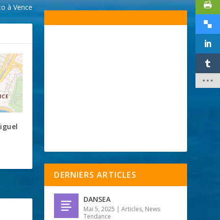
to à Vence
iguel
DERNIERS ARTICLES
DANSEA
Mai 5, 2025
|
Articles
,
News
Tendance