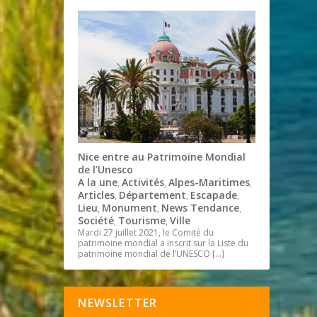
Nice entre au Patrimoine Mondial
de l’Unesco
A la une
Activités
Alpes-Maritimes
,
,
,
Articles
Département
Escapade
,
,
,
Lieu
Monument
News Tendance
,
,
,
Société
Tourisme
Ville
,
,
Mardi 27 juillet 2021, le Comité du
patrimoine mondial a inscrit sur la Liste du
patrimoine mondial de l’UNESCO
[…]
NEWSLETTER