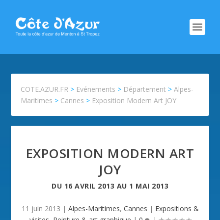
COTE.AZUR.FR
>
Evénements
>
Département
>
Alpes-
Maritimes
>
Cannes
>
Exposition Modern Art JOY
EXPOSITION MODERN ART
JOY
DU
16 AVRIL 2013
AU
1 MAI 2013
11 juin 2013
|
Alpes-Maritimes
,
Cannes
|
Expositions &
visites
,
Peinture & art graphique
|
0
|