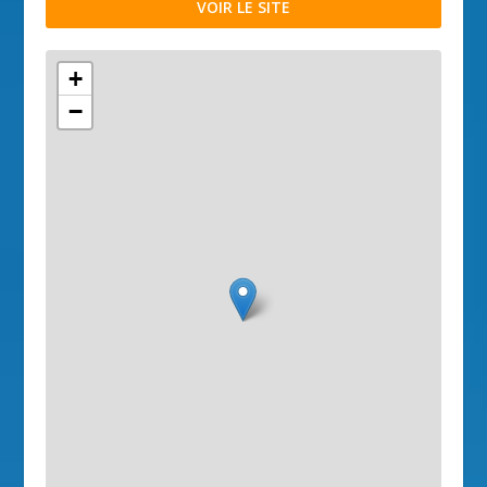
VOIR LE SITE
+
−