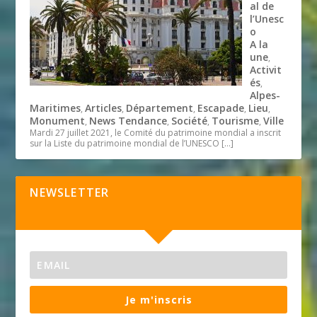
al de
l’Unesc
o
A la
une
,
Activit
és
,
Alpes-
Maritimes
Articles
Département
Escapade
Lieu
,
,
,
,
,
Monument
News Tendance
Société
Tourisme
Ville
,
,
,
,
Mardi 27 juillet 2021, le Comité du patrimoine mondial a inscrit
sur la Liste du patrimoine mondial de l’UNESCO
[…]
NEWSLETTER
Je m'inscris