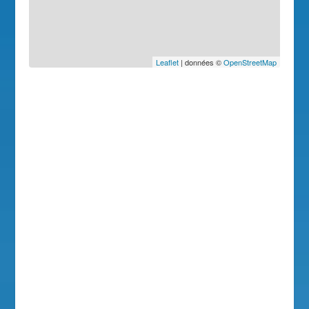
Leaflet
| données ©
OpenStreetMap