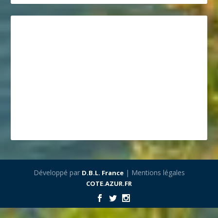
Développé par
| Mentions légales
D.B.L. France
COTE.AZUR.FR