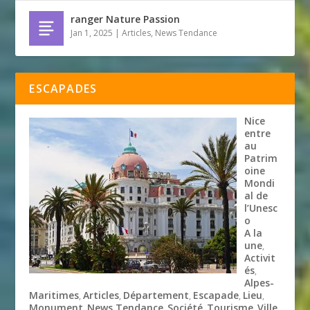
ranger Nature Passion
Jan 1, 2025
|
Articles
,
News Tendance
ESCAPADES
Nice
entre
au
Patrim
oine
Mondi
al de
l’Unesc
o
A la
une
,
Activit
és
,
Alpes-
Maritimes
Articles
Département
Escapade
Lieu
,
,
,
,
,
Monument
News Tendance
Société
Tourisme
Ville
,
,
,
,