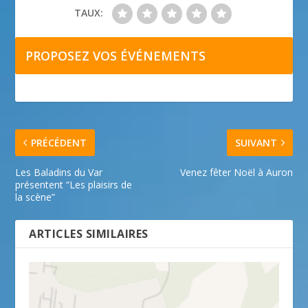
TAUX:
PROPOSEZ VOS ÉVÉNEMENTS
PRÉCÉDENT
SUIVANT
Les Baladins du Var
Venez fêter Noël à Auron
présentent “Les plaisirs de
la scène”
ARTICLES SIMILAIRES