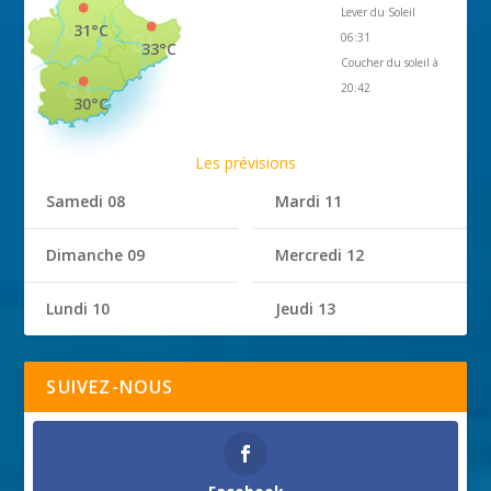
Lever du Soleil
31°C
06:31
33°C
Coucher du soleil à
20:42
30°C
Les prévisions
Samedi 08
Mardi 11
Dimanche 09
Mercredi 12
Lundi 10
Jeudi 13
SUIVEZ-NOUS