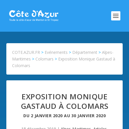
COTE.AZUR.FR
>
Evénements
>
Département
>
Alpes-
Maritimes
>
Colomars
>
Exposition Monique Gastaud à
Colomars
EXPOSITION MONIQUE
GASTAUD À COLOMARS
DU
2 JANVIER 2020
AU
30 JANVIER 2020
18 décembre 2019
|
Alpes-Maritimes
,
Articles
,