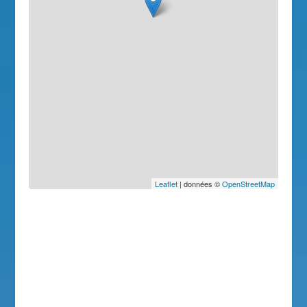
Leaflet
| données ©
OpenStreetMap