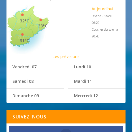
Aujourd'hui
Lever du Soleil
32°C
06:29
33°C
Coucher du soleil à
20:43
31°C
Les prévisions
Vendredi 07
Lundi 10
Samedi 08
Mardi 11
Dimanche 09
Mercredi 12
SUIVEZ-NOUS