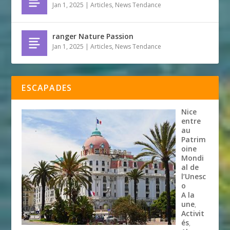
Jan 1, 2025
|
Articles
,
News Tendance
ranger Nature Passion
Jan 1, 2025
|
Articles
,
News Tendance
ESCAPADES
Nice
entre
au
Patrim
oine
Mondi
al de
l’Unesc
o
A la
une
,
Activit
és
,