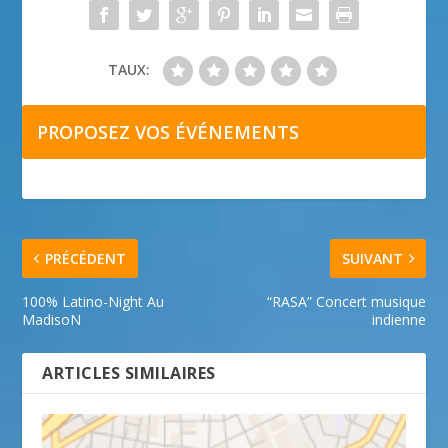
TAUX:
PROPOSEZ VOS ÉVÉNEMENTS
PRÉCÉDENT
SUIVANT
100% Latino-Night Au
“RASA” Concert musique
MadisoN
indienne
ARTICLES SIMILAIRES