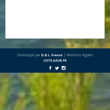
Développé par
| Mentions légales
D.B.L. France
COTE.AZUR.FR