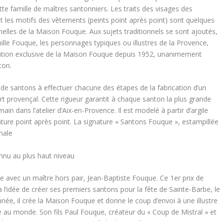
ette famille de maîtres santonniers. Les traits des visages des
 les motifs des vêtements (peints point après point) sont quelques
nelles de la Maison Fouque. Aux sujets traditionnels se sont ajoutés,
amille Fouque, les personnages typiques ou illustres de la Provence,
réation exclusive de la Maison Fouque depuis 1952, unanimement
ton.
de santons à effectuer chacune des étapes de la fabrication d’un
t provençal. Cette rigueur garantit à chaque santon la plus grande
ain dans l’atelier d’Aix-en-Provence. Il est modelé à partir d’argile
einture point après point. La signature « Santons Fouque », estampillée
nale
onnu au plus haut niveau
avec un maître hors pair, Jean-Baptiste Fouque. Ce 1er prix de
 l’idée de créer ses premiers santons pour la fête de Sainte-Barbe, le
e, il crée la Maison Fouque et donne le coup d’envoi à une illustre
e au monde. Son fils Paul Fouque, créateur du « Coup de Mistral » et