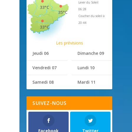
Lever du Soleil
33°C
06:28
35°C
Coucher du soleil à
20:44
33°C
Les prévisions
Jeudi 06
Dimanche 09
Vendredi 07
Lundi 10
Samedi 08
Mardi 11
SUIVEZ-NOUS
Facebook
Twitter