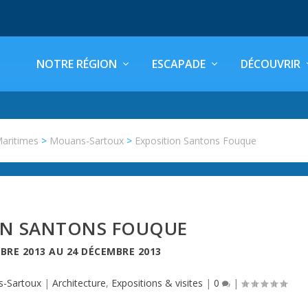
NOTRE RÉGION
ESCAPADE
DÉCOUVRIR
Maritimes
>
Mouans-Sartoux
>
Exposition Santons Fouque
ON SANTONS FOUQUE
BRE 2013
AU
24 DÉCEMBRE 2013
-Sartoux
|
Architecture
,
Expositions & visites
|
0
|