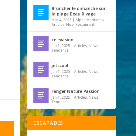
Bruncher le dimanche sur
la plage Beau Rivage
Mar 4, 2025
|
Alpes-Maritimes
,
Articles
,
Nice
,
Restaurant
ce evasion
Jan 1, 2025
|
Articles
,
News
Tendance
jetscool
Jan 1, 2025
|
Articles
,
News
Tendance
ranger Nature Passion
Jan 1, 2025
|
Articles
,
News
Tendance
ESCAPADES