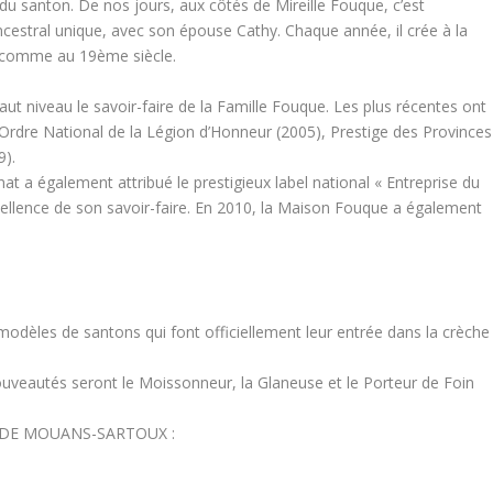
 du santon. De nos jours, aux côtés de Mireille Fouque, c’est
estral unique, avec son épouse Cathy. Chaque année, il crée à la
, comme au 19ème siècle.
t niveau le savoir-faire de la Famille Fouque. Les plus récentes ont
l’Ordre National de la Légion d’Honneur (2005), Prestige des Provinces
9).
t a également attribué le prestigieux label national « Entreprise du
cellence de son savoir-faire. En 2010, la Maison Fouque a également
èles de santons qui font officiellement leur entrée dans la crèche
uveautés seront le Moissonneur, la Glaneuse et le Porteur de Foin
S DE MOUANS-SARTOUX :