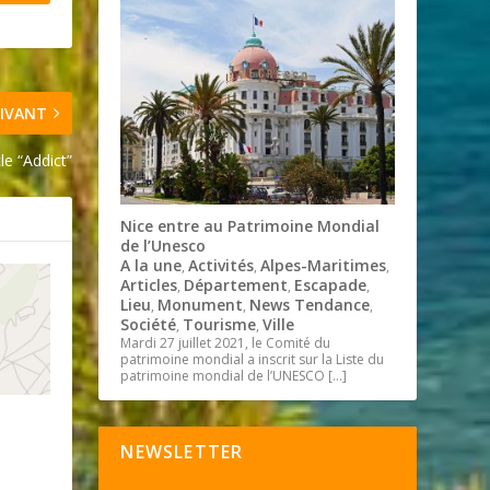
IVANT
le “Addict”
Nice entre au Patrimoine Mondial
de l’Unesco
A la une
Activités
Alpes-Maritimes
,
,
,
Articles
Département
Escapade
,
,
,
Lieu
Monument
News Tendance
,
,
,
Société
Tourisme
Ville
,
,
Mardi 27 juillet 2021, le Comité du
patrimoine mondial a inscrit sur la Liste du
patrimoine mondial de l’UNESCO
[…]
NEWSLETTER