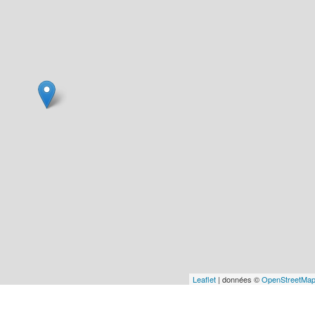
Leaflet
| données ©
OpenStreetMa