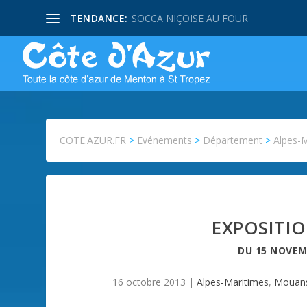
TENDANCE:
SOCCA NIÇOISE AU FOUR
COTE.AZUR.FR
>
Evénements
>
Département
>
Alpes-
EXPOSITI
DU
15 NOVEM
16 octobre 2013
|
Alpes-Maritimes
,
Mouans