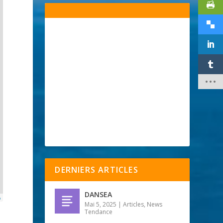
DERNIERS ARTICLES
DANSEA
p
Mai 5, 2025
|
Articles
,
News
Tendance