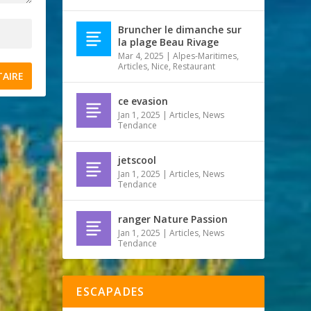
Bruncher le dimanche sur
la plage Beau Rivage
Mar 4, 2025
|
Alpes-Maritimes
,
Articles
,
Nice
,
Restaurant
ce evasion
Jan 1, 2025
|
Articles
,
News
Tendance
jetscool
Jan 1, 2025
|
Articles
,
News
Tendance
ranger Nature Passion
Jan 1, 2025
|
Articles
,
News
Tendance
ESCAPADES