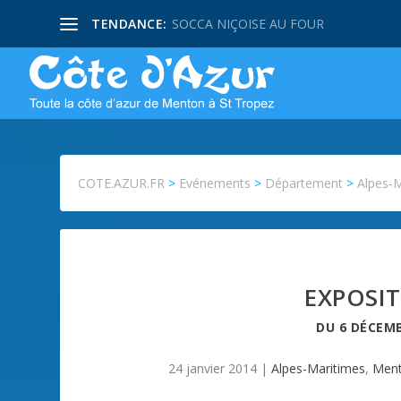
TENDANCE:
SOCCA NIÇOISE AU FOUR
COTE.AZUR.FR
>
Evénements
>
Département
>
Alpes-
EXPOSIT
DU
6 DÉCEMB
24 janvier 2014
|
Alpes-Maritimes
,
Men