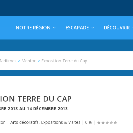
NOTRE RÉGION
ESCAPADE
DÉCOUVRIR
Maritimes
>
Menton
>
Exposition Terre du Cap
ION TERRE DU CAP
RE 2013
AU
14 DÉCEMBRE 2013
ton
|
Arts décoratifs
,
Expositions & visites
|
0
|