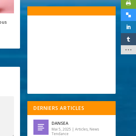
ous
DERNIERS ARTICLES
DANSEA
Mai 5, 2025
|
Articles
,
News
Tendance