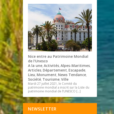
Nice entre au Patrimoine Mondial
de l’Unesco
A la une
Activités
Alpes-Maritimes
,
,
,
Articles
Département
Escapade
,
,
,
Lieu
Monument
News Tendance
,
,
,
Société
Tourisme
Ville
,
,
Mardi 27 juillet 2021, le Comité du
patrimoine mondial a inscrit sur la Liste du
patrimoine mondial de l’UNESCO
[…]
NEWSLETTER