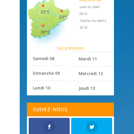
Lever du Soleil
32°C
06:31
33°C
Coucher du soleil à
20:42
30°C
Les prévisions
Samedi 08
Mardi 11
Dimanche 09
Mercredi 12
Lundi 10
Jeudi 13
SUIVEZ-NOUS