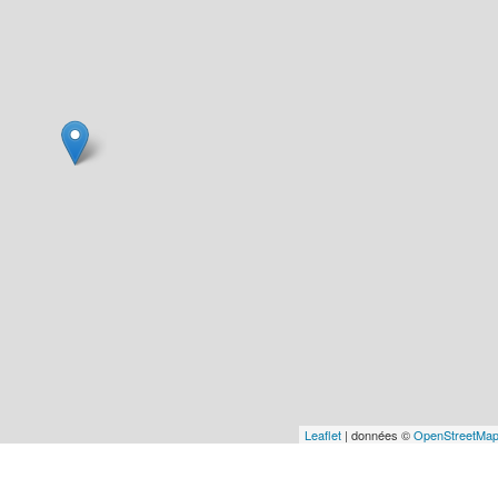
Leaflet
| données ©
OpenStreetMa