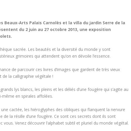
 Beaux-Arts Palais Carnolès et la villa du jardin Serre de la
entent du 2 juin au 27 octobre 2013, une exposition
olets.
othèque sacrée. Les beautés et la diversité du monde y sont
térieux grimoires qui attendent qu’on en dévoile l’essence.
ance de parcourir ces livres d’images que gardent de très vieux
t de la calligraphie végétale !
rands lys blancs, les pleins et les déliés d’une fougère qui s’agite au
ui-même en spirales affolées.
s une cactée, les hiéroglyphes des obliques qui flanquent la nervure
ée de la résille d’une fougère. Ce sont ces secrets dont ils sont
c vous. Venez découvrir l’alphabet subtil et pluriel du monde végétal.