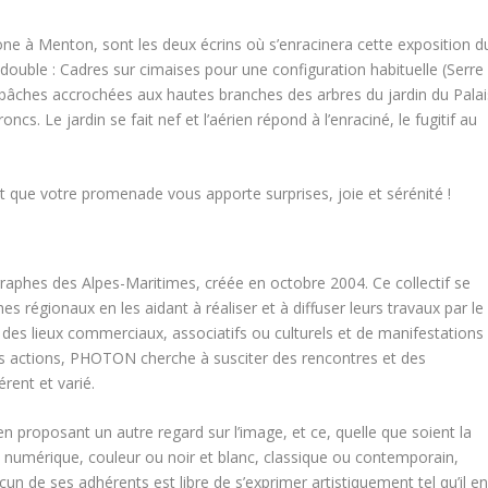
one à Menton, sont les deux écrins où s’enracinera cette exposition d
 double : Cadres sur cimaises pour une configuration habituelle (Serre
 bâches accrochées aux hautes branches des arbres du jardin du Palai
cs. Le jardin se fait nef et l’aérien répond à l’enraciné, le fugitif au
et que votre promenade vous apporte surprises, joie et sérénité !
aphes des Alpes-Maritimes, créée en octobre 2004. Ce collectif se
 régionaux en les aidant à réaliser et à diffuser leurs travaux par le
 des lieux commerciaux, associatifs ou culturels et de manifestations
ces actions, PHOTON cherche à susciter des rencontres et des
rent et varié.
ux en proposant un autre regard sur l’image, et ce, quelle que soient la
 numérique, couleur ou noir et blanc, classique ou contemporain,
 de ses adhérents est libre de s’exprimer artistiquement tel qu’il e