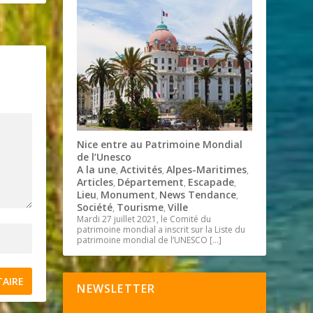
Nice entre au Patrimoine Mondial
de l’Unesco
A la une
Activités
Alpes-Maritimes
,
,
,
Articles
Département
Escapade
,
,
,
Lieu
Monument
News Tendance
,
,
,
Société
Tourisme
Ville
,
,
Mardi 27 juillet 2021, le Comité du
patrimoine mondial a inscrit sur la Liste du
patrimoine mondial de l’UNESCO
[…]
NEWSLETTER