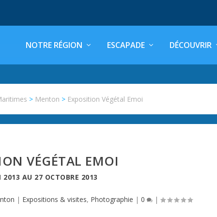
NOTRE RÉGION
ESCAPADE
DÉCOUVRIR
Maritimes
>
Menton
>
Exposition Végétal Emoi
ION VÉGÉTAL EMOI
N 2013
AU
27 OCTOBRE 2013
nton
|
Expositions & visites
,
Photographie
|
0
|