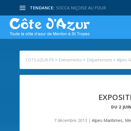
TENDANCE:
SOCCA NIÇOISE AU FOUR
COTE.AZUR.FR
>
Evénements
>
Département
>
Alpes-
EXPOSIT
DU
2 JUI
7 décembre 2013
|
Alpes-Maritimes
,
Me