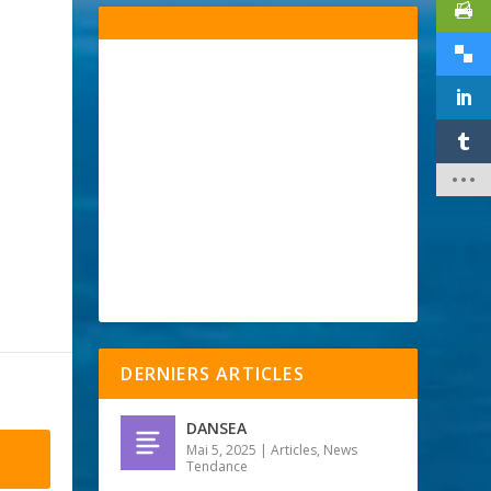
DERNIERS ARTICLES
DANSEA
Mai 5, 2025
|
Articles
,
News
Tendance