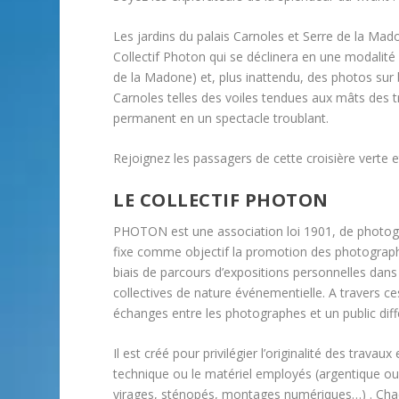
Les jardins du palais Carnoles et Serre de la Mad
Collectif Photon qui se déclinera en une modalité
de la Madone) et, plus inattendu, des photos sur
Carnoles telles des voiles tendues aux mâts des tron
permanent en un spectacle troublant.
Rejoignez les passagers de cette croisière verte 
LE COLLECTIF PHOTON
PHOTON est une association loi 1901, de photogr
fixe comme objectif la promotion des photographes
biais de parcours d’expositions personnelles dans
collectives de nature événementielle. A travers 
échanges entre les photographes et un public diffé
Il est créé pour privilégier l’originalité des trava
technique ou le matériel employés (argentique ou
virages, sténopés, montages numériques…) . Chacun