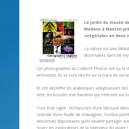
Le jardin du musée des
Madone à Menton prés
«végétale» en deux v
La nature est une bibli
dissimulées dans de mys
Les photographes du Collectif Photon ont eu la ch
archivistes. Ils se sont lancés sur la trace du secre
Ils ont déchiffré les arabesques voluptueuses des g
vent, les boucles d’un bambou qui s’enroule sur l
Tout était signe : l’échancrure d’une blessure dan
centrale d’une feuille de châtaignier, l’ombre port
désormais dépositaires qu’ils veulent partager ave
Soyez les explorateurs de la splendeur du vivant !