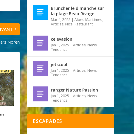
Bruncher le dimanche sur
la plage Beau Rivage
Mar 4, 2025
|
Alpes-Maritimes
,
Articles
,
Nice
,
Restaurant
IVANT
ce evasion
ars Norèn
Jan 1, 2025
|
Articles
,
News
Tendance
jetscool
Jan 1, 2025
|
Articles
,
News
Tendance
ranger Nature Passion
Jan 1, 2025
|
Articles
,
News
Tendance
ier
ESCAPADES