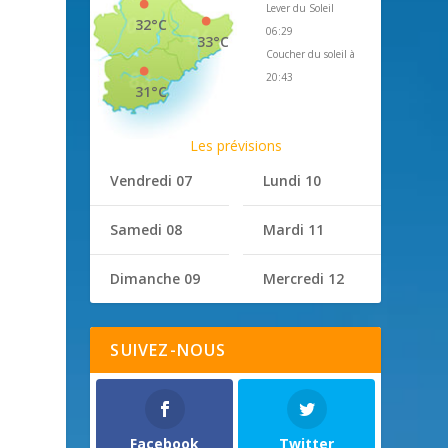
Lever du Soleil
32°C
06:29
33°C
Coucher du soleil à
20:43
31°C
Les prévisions
Vendredi 07
Lundi 10
Samedi 08
Mardi 11
Dimanche 09
Mercredi 12
SUIVEZ-NOUS
Facebook
Twitter