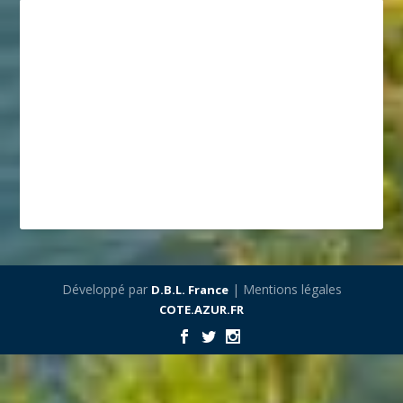
Développé par
| Mentions légales
D.B.L. France
COTE.AZUR.FR