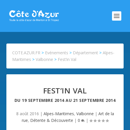
COTE.AZUR.FR
>
Evénements
>
Département
>
Alpes-
Maritimes
>
Valbonne
>
Fest’in Val
FEST’IN VAL
DU
19 SEPTEMBRE 2014
AU
21 SEPTEMBRE 2014
8 août 2016
|
Alpes-Maritimes
,
Valbonne
|
Art de la
rue
,
Détente & Découverte
|
0
|