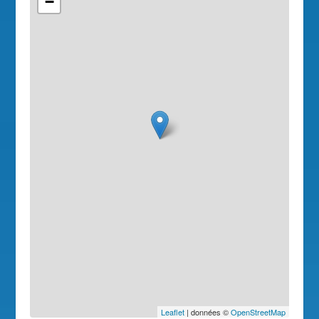
−
Leaflet
| données ©
OpenStreetMap