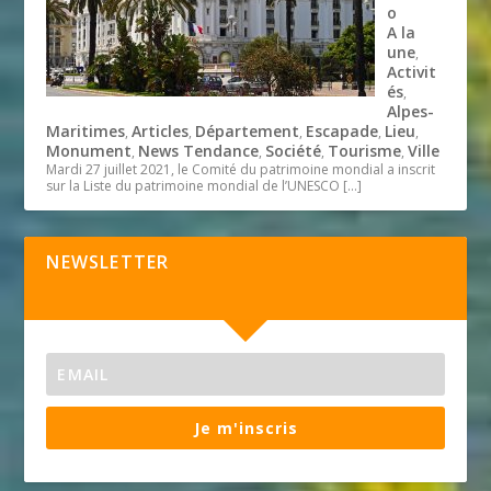
o
A la
une
,
Activit
és
,
Alpes-
Maritimes
Articles
Département
Escapade
Lieu
,
,
,
,
,
Monument
News Tendance
Société
Tourisme
Ville
,
,
,
,
Mardi 27 juillet 2021, le Comité du patrimoine mondial a inscrit
sur la Liste du patrimoine mondial de l’UNESCO
[…]
NEWSLETTER
Je m'inscris