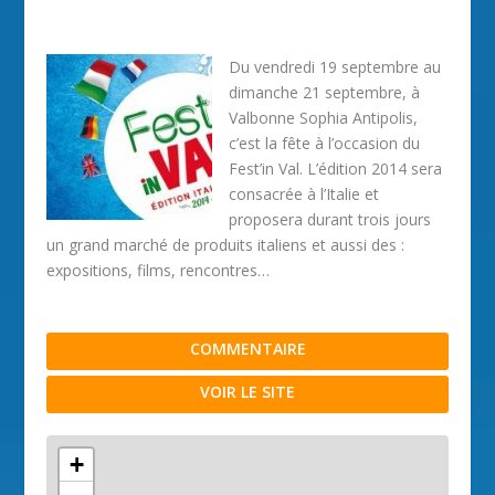
Du vendredi 19 septembre au
dimanche 21 septembre, à
Valbonne Sophia Antipolis,
c’est la fête à l’occasion du
Fest’in Val. L’édition 2014 sera
consacrée à l’Italie et
proposera durant trois jours
un grand marché de produits italiens et aussi des :
expositions, films, rencontres…
COMMENTAIRE
VOIR LE SITE
+