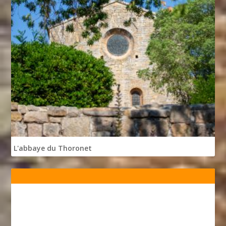
L'abbaye du Thoronet