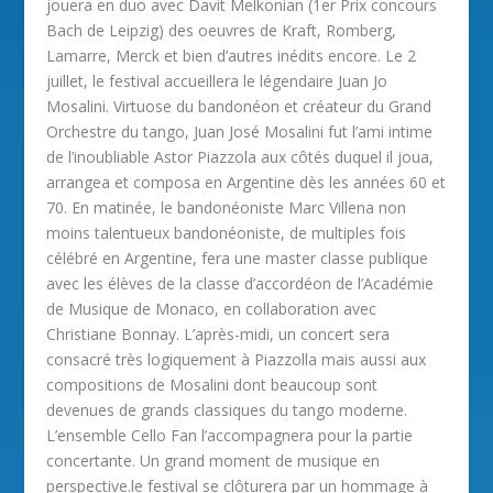
jouera en duo avec Davit Melkonian (1er Prix concours
Bach de Leipzig) des oeuvres de Kraft, Romberg,
Lamarre, Merck et bien d’autres inédits encore. Le 2
juillet, le festival accueillera le légendaire Juan Jo
Mosalini. Virtuose du bandonéon et créateur du Grand
Orchestre du tango, Juan José Mosalini fut l’ami intime
de l’inoubliable Astor Piazzola aux côtés duquel il joua,
arrangea et composa en Argentine dès les années 60 et
70. En matinée, le bandonéoniste Marc Villena non
moins talentueux bandonéoniste, de multiples fois
célébré en Argentine, fera une master classe publique
avec les élèves de la classe d’accordéon de l’Académie
de Musique de Monaco, en collaboration avec
Christiane Bonnay. L’après-midi, un concert sera
consacré très logiquement à Piazzolla mais aussi aux
compositions de Mosalini dont beaucoup sont
devenues de grands classiques du tango moderne.
L’ensemble Cello Fan l’accompagnera pour la partie
concertante. Un grand moment de musique en
perspective.le festival se clôturera par un hommage à