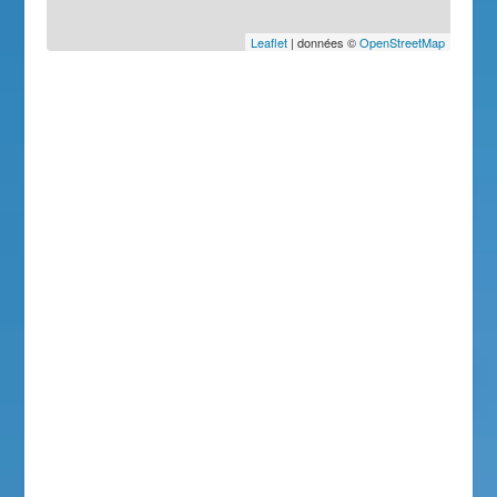
Leaflet
| données ©
OpenStreetMap