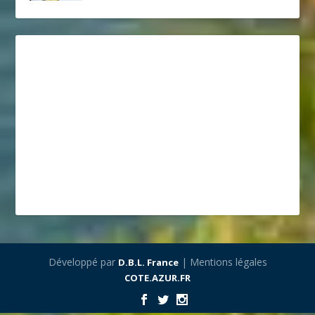
Développé par
| Mentions légales
D.B.L. France
COTE.AZUR.FR