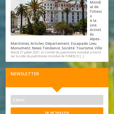
Mondi
al de
l’Unesc
o
A la
une
,
Activit
és
,
Alpes-
Maritimes
Articles
Département
Escapade
Lieu
,
,
,
,
,
Monument
News Tendance
Société
Tourisme
Ville
,
,
,
,
Mardi 27 juillet 2021, le Comité du patrimoine mondial a inscrit
sur la Liste du patrimoine mondial de l’UNESCO
[…]
NEWSLETTER
Je m'inscris