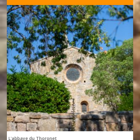
L'abbaye du Thoronet