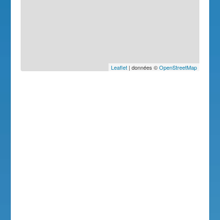
Leaflet
| données ©
OpenStreetMap