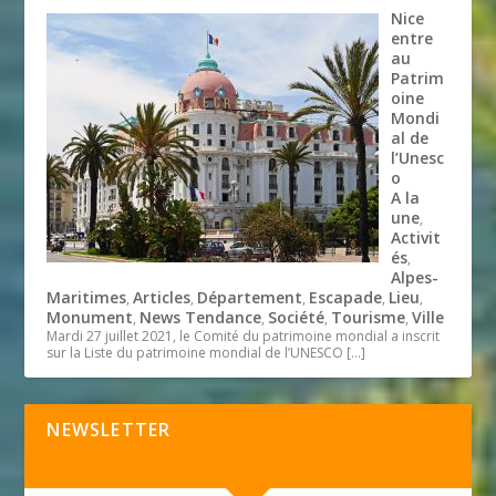
Nice
entre
au
Patrim
oine
Mondi
al de
l’Unesc
o
A la
une
,
Activit
és
,
Alpes-
Maritimes
Articles
Département
Escapade
Lieu
,
,
,
,
,
Monument
News Tendance
Société
Tourisme
Ville
,
,
,
,
Mardi 27 juillet 2021, le Comité du patrimoine mondial a inscrit
sur la Liste du patrimoine mondial de l’UNESCO
[…]
NEWSLETTER