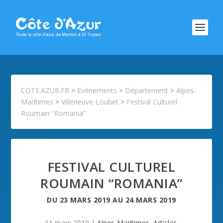
COTE.AZUR.FR
>
Evénements
>
Département
>
Alpes-
Maritimes
>
Villeneuve-Loubet
>
Festival Culturel
Roumain “Romania”
FESTIVAL CULTUREL
ROUMAIN “ROMANIA”
DU
23 MARS 2019
AU
24 MARS 2019
11 mars 2019
|
Alpes-Maritimes
,
Articles
,