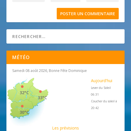
MÉTÉO
Samedi 08 août 2026, Bonne Fête Dominique
Aujourd'hui
Lever du Soleil
32°C
06:31
33°C
Coucher du soleil à
20:42
30°C
Les prévisions