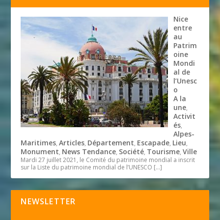
Nice
entre
au
Patrim
oine
Mondi
al de
l’Unesc
o
A la
une
,
Activit
és
,
Alpes-
Maritimes
Articles
Département
Escapade
Lieu
,
,
,
,
,
Monument
News Tendance
Société
Tourisme
Ville
,
,
,
,
Mardi 27 juillet 2021, le Comité du patrimoine mondial a inscrit
sur la Liste du patrimoine mondial de l’UNESCO
[…]
NEWSLETTER