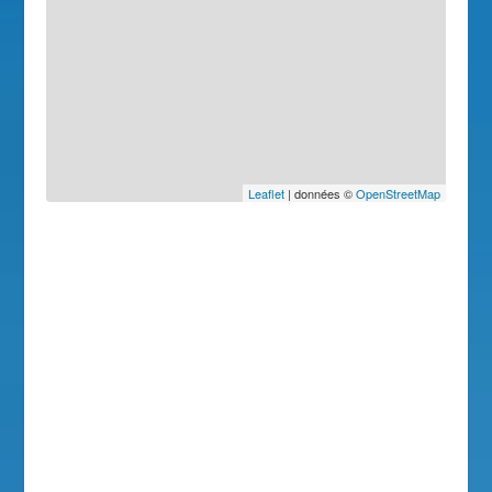
Leaflet
| données ©
OpenStreetMap