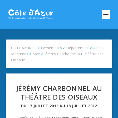
COTE.AZUR.FR
>
Evénements
>
Département
>
Alpes-
Maritimes
>
Nice
>
Jérémy Charbonnel au Théâtre des
Oiseaux
JÉRÉMY CHARBONNEL AU
THÉÂTRE DES OISEAUX
DU
17 JUILLET 2012
AU
18 JUILLET 2012
28 août 2012
|
Alpes-Maritimes
,
Nice
|
Arts vivants
,