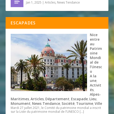
Jan 1, 2025
|
Articles
,
News Tendance
ESCAPADES
Nice
entre
au
Patrim
oine
Mondi
al de
l’Unesc
o
A la
une
,
Activit
és
,
Alpes-
Maritimes
Articles
Département
Escapade
Lieu
,
,
,
,
,
Monument
News Tendance
Société
Tourisme
Ville
,
,
,
,
Mardi 27 juillet 2021, le Comité du patrimoine mondial a inscrit
sur la Liste du patrimoine mondial de l’UNESCO
[…]