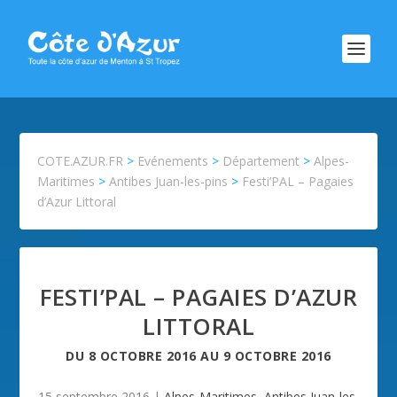
COTE.AZUR.FR
>
Evénements
>
Département
>
Alpes-
Maritimes
>
Antibes Juan-les-pins
>
Festi’PAL – Pagaies
d’Azur Littoral
FESTI’PAL – PAGAIES D’AZUR
LITTORAL
DU
8 OCTOBRE 2016
AU
9 OCTOBRE 2016
15 septembre 2016
|
Alpes-Maritimes
,
Antibes Juan-les-