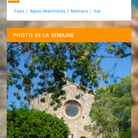
Tous
|
Alpes-Maritimes
|
Monaco
|
Var
PHOTO DE LA SEMAINE