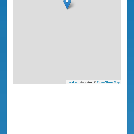
Leaflet
| données ©
OpenStreetMap