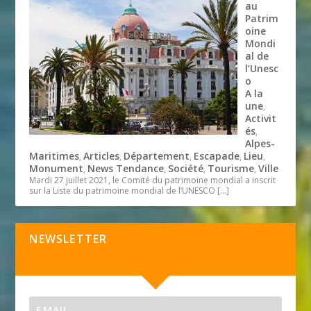
au
Patrim
oine
Mondi
al de
l’Unesc
o
A la
une
,
Activit
és
,
Alpes-
Maritimes
Articles
Département
Escapade
Lieu
,
,
,
,
,
Monument
News Tendance
Société
Tourisme
Ville
,
,
,
,
Mardi 27 juillet 2021, le Comité du patrimoine mondial a inscrit
sur la Liste du patrimoine mondial de l’UNESCO
[…]
NEWSLETTER