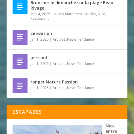
Bruncher le dimanche sur la plage Beau
Rivage
Mar 4, 2025
|
Alpes-Maritimes
,
Articles
,
Nice
,
Restaurant
ce evasion
Jan 1, 2025
|
Articles
,
News Tendance
jetscool
Jan 1, 2025
|
Articles
,
News Tendance
ranger Nature Passion
Jan 1, 2025
|
Articles
,
News Tendance
ESCAPADES
Nice
entre