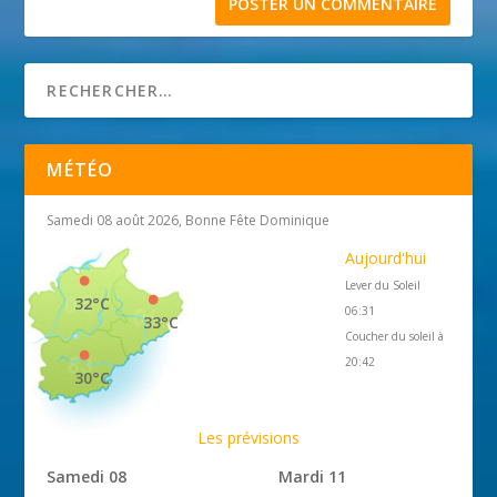
MÉTÉO
Samedi 08 août 2026, Bonne Fête Dominique
Aujourd'hui
Lever du Soleil
32°C
06:31
33°C
Coucher du soleil à
20:42
30°C
Les prévisions
Samedi 08
Mardi 11