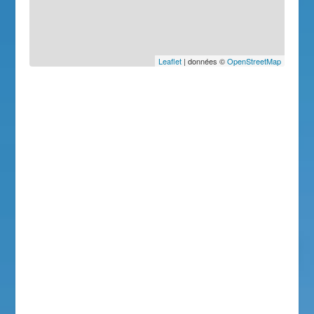
Leaflet
| données ©
OpenStreetMap