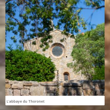
L'abbaye du Thoronet