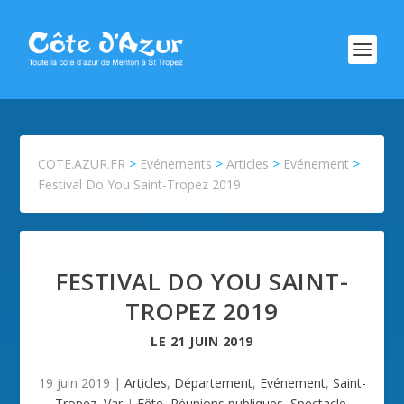
COTE.AZUR.FR
>
Evénements
>
Articles
>
Evénement
>
Festival Do You Saint-Tropez 2019
FESTIVAL DO YOU SAINT-
TROPEZ 2019
LE
21 JUIN 2019
19 juin 2019
|
Articles
,
Département
,
Evénement
,
Saint-
Tropez
,
Var
|
Fête
,
Réunions publiques
,
Spectacle
,