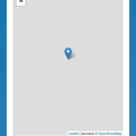
−
Leaflet
| données ©
OpenStreetMap