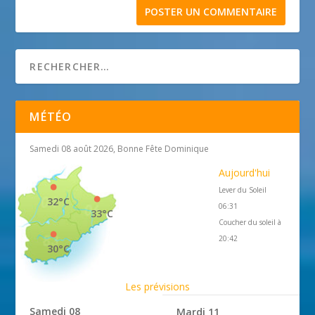
MÉTÉO
Samedi 08 août 2026, Bonne Fête Dominique
Aujourd'hui
Lever du Soleil
32°C
06:31
33°C
Coucher du soleil à
20:42
30°C
Les prévisions
Samedi 08
Mardi 11