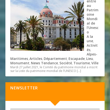
entre
au
Patrim
oine
Mondi
al de
l’Unesc
o
A la
une
,
Activit
és
,
Alpes-
Maritimes
Articles
Département
Escapade
Lieu
,
,
,
,
,
Monument
News Tendance
Société
Tourisme
Ville
,
,
,
,
Mardi 27 juillet 2021, le Comité du patrimoine mondial a inscrit
sur la Liste du patrimoine mondial de l’UNESCO
[…]
NEWSLETTER