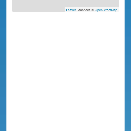
Leaflet
| données ©
OpenStreetMap