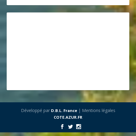
Développé par
| Mentions légales
D.B.L. France
COTE.AZUR.FR