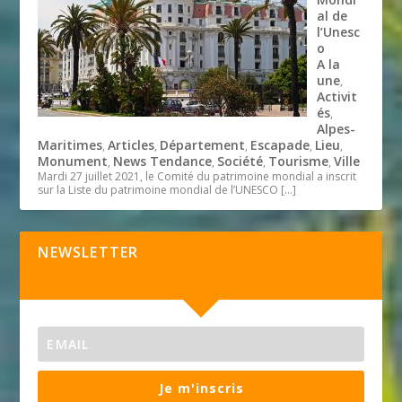
al de
l’Unesc
o
A la
une
,
Activit
és
,
Alpes-
Maritimes
Articles
Département
Escapade
Lieu
,
,
,
,
,
Monument
News Tendance
Société
Tourisme
Ville
,
,
,
,
Mardi 27 juillet 2021, le Comité du patrimoine mondial a inscrit
sur la Liste du patrimoine mondial de l’UNESCO
[…]
NEWSLETTER
Je m'inscris