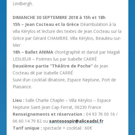
Lindbergh.
DIMANCHE 30 SEPTEMBRE 2018 à 15h et 18h
15h – Jean Cocteau et la Grèce
Déambulation à la
villa Kérylos et lecture des textes de Jean Cocteau sur la
Grèce par Gérard CHAMBRE. Villa Kérylos, Beaulieu-sur-
Mer
18h – Ballet ANIMA
chorégraphié et dansé par Magali
LESUEUR – Poèmes lus par Isabelle CARRÉ
Deuxième partie “Théâtre de Poche”
de Jean
Cocteau dit par Isabelle CARRÉ
Suivi d’un cocktail dînatoire, Espace Neptune, Port de
Plaisance.
Lieu :
Salle Charlie Chaplin – Villa Kérylos – Espace
Neptune Saint-Jean Cap-Ferrat, 06230 France
Renseignements et réservation :
04 93 76 00 16 /
06 60 14 79 82 ou
santosospir@aliceadsl.fr
Tarif unique :
spectacle + cocktail : 60€