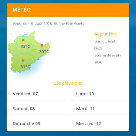
MÉTÉO
Vendredi 07 août 2026, Bonne Fête Gaétan
Aujourd'hui
Lever du Soleil
33°C
06:29
35°C
Coucher du soleil à
20:43
31°C
Les prévisions
Vendredi 07
Lundi 10
Samedi 08
Mardi 11
Dimanche 09
Mercredi 12