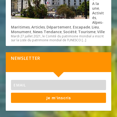
A la
une
,
Activit
és
,
Alpes-
Maritimes
Articles
Département
Escapade
Lieu
,
,
,
,
,
Monument
News Tendance
Société
Tourisme
Ville
,
,
,
,
Mardi 27 juillet 2021, le Comité du patrimoine mondial a inscrit
sur la Liste du patrimoine mondial de l’UNESCO
[…]
NEWSLETTER
Je m'inscris